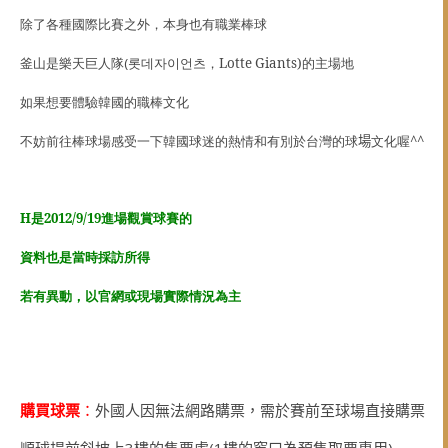
除了各種國際比賽之外，本身也有職業棒球
釜山是樂天巨人隊
(
롯데
자이언츠
，
Lotte Giants
)
的主場地
如果想要體驗韓國的職棒文化
不妨前往棒球場感受一下韓國球迷的熱情和有別於台灣的球
場
文化喔^^
H是2012/9/19進場觀賞球賽的
資料也是當時採訪所得
若有異動，以官網或現場實際情況為主
購買球票
：
外國人因無法網路購票，需於賽前至球場直接購票
順球場前斜坡上
3
樓的售票處
(1
樓的窗口為預售取票專用
)