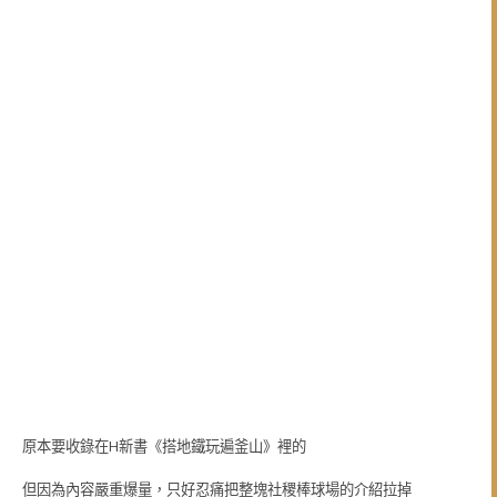
原本要收錄在H新書《搭地鐵玩遍釜山》裡的
但因為內容嚴重爆量，只好忍痛把整塊社稷棒球場的介紹拉掉