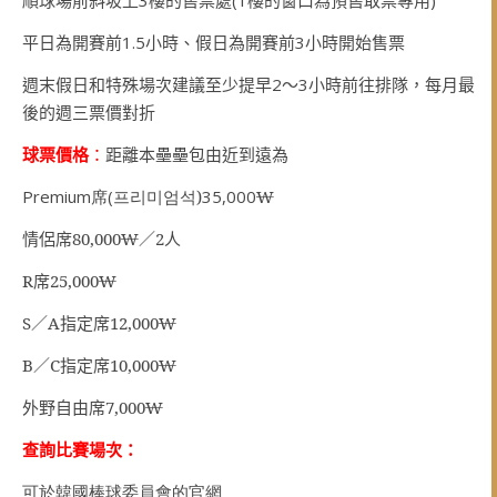
平日為開賽前
1.5
小時、假日為開賽前
3
小時開始售票
週末假日和特殊場次建議至少提早
2
～
3
小時前往排隊，每月最
後的週三票價對折
球票價格
：
距離本壘壘包由近到遠
為
Premium
席
(
프리미엄석
)
35,000
₩
情侶席
80,000
₩
／2人
R
席
25,000
₩
S
／
A
指定席
12,000
₩
B
／
C
指定席
10,000
₩
外野自由席
7,000
₩
查詢比賽場次：
可於韓國棒球委員會的官網