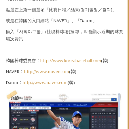
點選左上第一個選項「比賽日程／結果
(
경기일정
／
결과
)
」
或是在韓國的入口網站「
NAVE
R
」、「
Daum
」
輸入「
사직야구장
」
(
社稷棒球場
)
搜尋，即會顯示近期的球賽
場次資訊
韓國棒球委員會：
http://www.koreabaseball.com
(
韓
)
NAVE
R
：
http://www.naver.com
(
韓
)
Daum
：
http://www.naver.com
(
韓
)