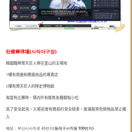
社稷棒球場
(
사직야구장
)
韓國職棒樂天巨人隊在釜山的主場地
1
樓有周邊和應援商品的專賣店
2
樓有樂天巨人的隊史博物館
每當有比賽時，場內外有販售各種餐點小吃
爲了安全起見，入場前會有簡易的安全檢查，玻璃瓶等危險物品禁止攜
入
地址：
부산시
사직로
45
번지
(
930
번지
)
동래구
사직동