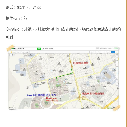
電話：(
051
)
505-7422
提供wifi：無
交通指引：地鐵308社稷站1號出口直走約2分，過馬路後右轉直走約6分
可到