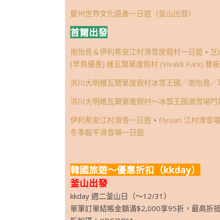
慶州世界文化遺產一日遊（釜山出發）
首爾出發
南怡島＆伊利希安江村滑雪度假村一日遊
、
芝
[早鳥優惠] 維瓦爾第度假村 (Vivaldi Park)
洪川大明維瓦爾第度假村冰雪王國／南怡島／
洪川大明維瓦爾第度假村～冰雪王國滑雪場門
伊利希安江村滑雪一日遊
、
Elysian 江村滑
冬季龍平滑雪場一日遊
韓國旅遊～優惠折扣（kkday）
釜山出發
kkday 週二釜山日（～12/31）
單筆訂單結帳金額滿$2,000享95折，最高折抵