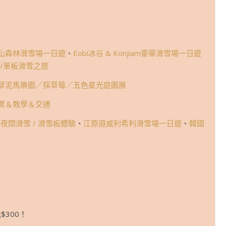
山森林滑雪場一日遊
、
Eobi冰谷 & Konjiam豪華滑雪場一日遊
 雙板/單板滑雪之旅
草泥馬樂園／採草莓／五色星光庭園展
票＆教學＆交通
雪場夜間滑雪 / 滑雪板體驗
、
江原道威利希利滑雪場一日遊
、
韓國
$300！