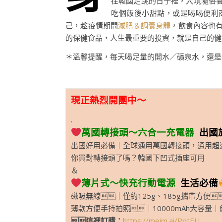
在韓國走跳的日子裡，入境隨俗
吃個飯後小甜點，或是喝喝便利
己，趁疫情期間
減肥＆調養身體
，飲食內容也
的保健食品，人生最重要的投資，就是自己的健
＊溫馨提醒，每天喝足量的開水／礦泉水，還是
現正熱烈開團中～
.
萬國轉接頭～六合一充電器
出國
出國好用必備｜全球通用萬國轉接頭，通用超過1
你買對轉接頭了嗎？韓國下凹式插座可用
＆
薄片式～快充行動電源
生活必備
磁吸無線｜僅約125g、185g攜帶方便
薄款方便手持拍照｜10000mAh大容量｜
這裡訂購：
https://meim.ai/PptEU