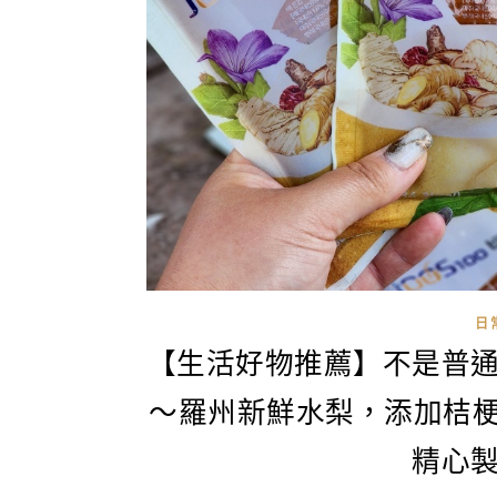
日
【生活好物推薦】不是普
～羅州新鮮水梨，添加桔梗
精心