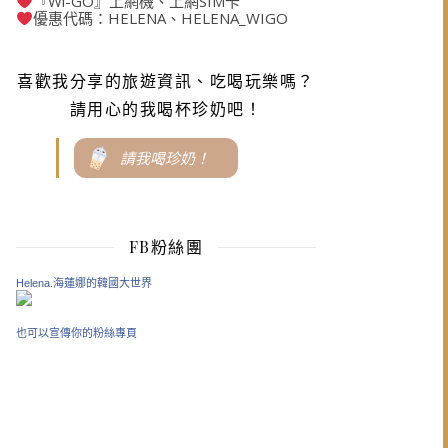
『Wi-GO』上網機、上網SIM卡
優惠代碼：HELENA、HELENA_WIGO
喜歡我分享的旅遊資訊、吃喝玩樂嗎？
請用心的我喝杯珍奶吧！
請我喝珍奶！
FB粉絲團
Helena.海蓮娜的韓國大世界
也可以宣傳你的粉絲專頁