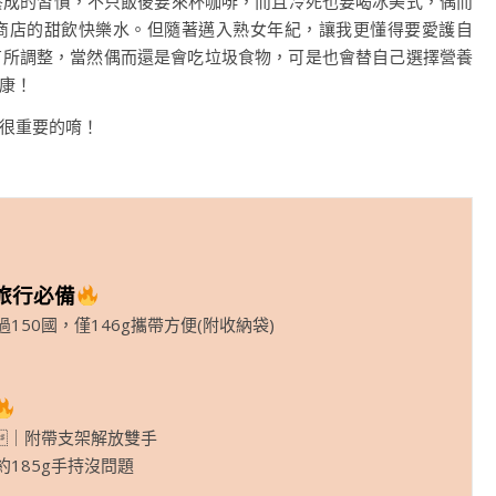
養成的習慣，不只飯後要來杯咖啡，而且冷死也要喝冰美式，偶而
商店的甜飲快樂水。但隨著邁入熟女年紀，讓我更懂得要愛護自
有所調整，當然偶而還是會吃垃圾食物，可是也會替自己選擇營養
康！
很重要的唷！
旅行必備
50國，僅146g攜帶方便(附收納袋)
｜附帶支架解放雙手
約185g手持沒問題