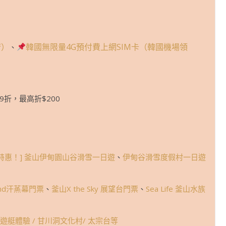
府）
韓國無限量4G預付費上網SIM卡（韓國機場領
、
9折，最高折$200
特惠！] 釜山伊甸園山谷滑雪一日遊
、
伊甸谷滑雪度假村一日遊
and汗蒸幕門票
、
釜山X the Sky 展望台門票
、
Sea Life 釜山水族
遊艇體驗 / 甘川洞文化村/ 太宗台等