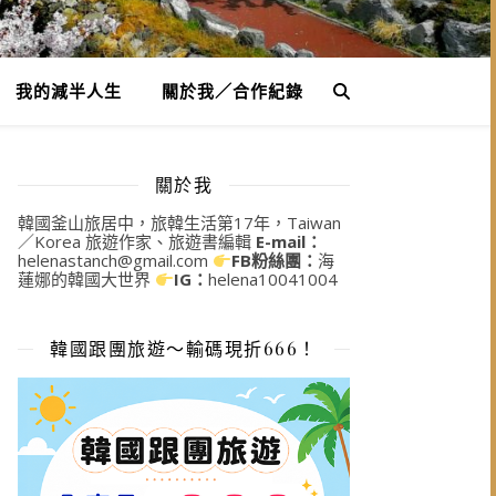
我的減半人生
關於我／合作紀錄
關於我
韓國釜山旅居中，旅韓生活第17年，Taiwan
／Korea 旅遊作家、旅遊書編輯
E-mail：
helenastanch@gmail.com
FB粉絲團：
海
蓮娜的韓國大世界
IG：
helena10041004
韓國跟團旅遊～輸碼現折666！