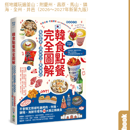
搭地鐵玩遍釜山：附慶州．昌原．馬山．鎮
海．全州．井邑（2026～2027年新第九版）