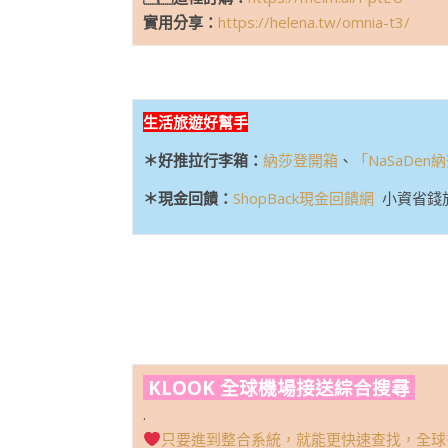
實用分享：
https://helena.tw/omnia-t3/
生活旅遊好幫手
＊好推拉行李箱：
納莎登開箱
、
「NaSaDe
＊現金回饋：
ShopBack現金回饋網
小資省錢
KLOOK 全球機場接送綜合搜尋
.
只要進到整合系統，就能更快速查找，全球