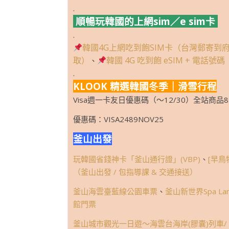
.
順暢玩韓國的上網sim／e sim卡
.
韓國4G上網吃到飽SIM卡（台灣郵寄到
取）
韓國 4G 吃到飽 eSIM + 電話號碼
、
.
KLOOK 精選韓國冬季｜滑雪行程
Visa週一卡友日優惠碼（～12/30）全站商品8
優惠碼：VISA2489NOV25
釜山出發
玩韓國省錢神卡「釜山通行證」(VBP)
、
[早鳥
（釜山出發 / 包指導課 & 交通接送）
釜山海雲臺藍線公園車票
、
釜山新世界Spa L
館門票
釜山城市觀光一日遊～海雲台海岸(膠囊)列車/ 