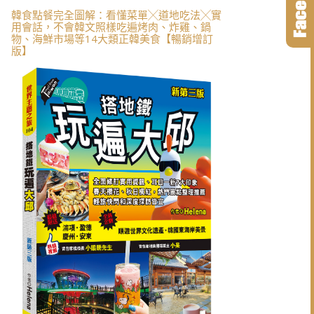
韓食點餐完全圖解：看懂菜單╳道地吃法╳實
用會話，不會韓文照樣吃遍烤肉、炸雞、鍋
物、海鮮市場等14大類正韓美食【暢銷增訂
版】