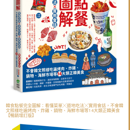
韓食點餐完全圖解：看懂菜單╳道地吃法╳實用會話，不會韓
文照樣吃遍烤肉、炸雞、鍋物、海鮮市場等14大類正韓美食
【暢銷增訂版】