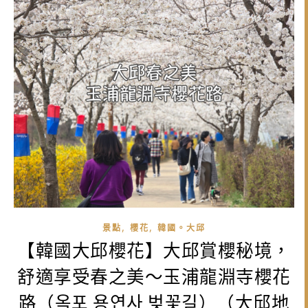
,
,
景點
櫻花
韓國。大邱
【韓國大邱櫻花】大邱賞櫻秘境，
舒適享受春之美～玉浦龍淵寺櫻花
路（옥포 용연사 벚꽃길）（大邱地