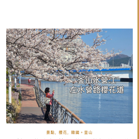
,
,
景點
櫻花
韓國。釜山