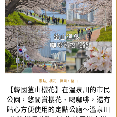
,
,
景點
櫻花
韓國。釜山
【韓國釜山櫻花】在溫泉川的市民
公園，悠閒賞櫻花、喝咖啡，還有
貼心方便使用的定點公廁～溫泉川