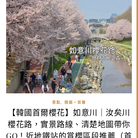
,
景點
韓國。首爾
【韓國首爾櫻花】如意川｜汝矣川
櫻花路，實景路線、清楚地圖帶你
GO！近地鐵站的賞櫻區段推薦（首