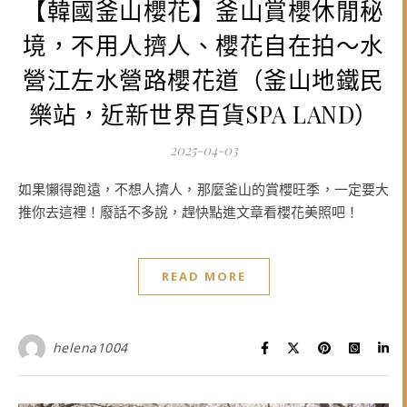
【韓國釜山櫻花】釜山賞櫻休閒秘
境，不用人擠人、櫻花自在拍～水
營江左水營路櫻花道（釜山地鐵民
樂站，近新世界百貨SPA LAND）
2025-04-03
如果懶得跑遠，不想人擠人，那麼釜山的賞櫻旺季，一定要大
推你去這裡！廢話不多說，趕快點進文章看櫻花美照吧！
READ MORE
helena1004