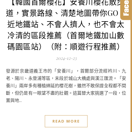
【韓國首爾櫻花】安養川櫻花散步
道，實景路線、清楚地圖帶你GO！
近地鐵站、不會人擠人，也不會太
冷清的區段推薦（首爾地鐵加山數
碼園區站）（附：順遊行程推薦）
2024-12-23
發源於京畿道義王市的「安養川」，首爾部分流經衿川、九
老、陽川、永登浦等區，末段於城山大橋處與漢江匯流。「安
養川」兩岸多有種植綿延的櫻花樹，雖然不敢保證全程都不間
斷，但仍是有一眼望不盡的壯觀。這篇替大家挑選了一段，位
置與地...
READ MORE