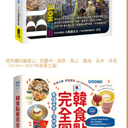
搭地鐵玩遍釜山：附慶州．昌原．馬山．鎮海．全州．井邑
（2026～2027年新第九版）