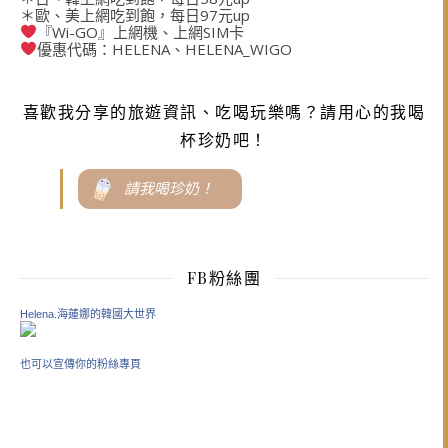
＊歐、美上網吃到飽，每日97元up
『Wi-GO』上網機、上網SIM卡
優惠代碼：HELENA、HELENA_WIGO
喜歡我分享的旅遊資訊、吃喝玩樂嗎？請用心的我喝
杯珍奶吧！
請我喝珍奶！
FB粉絲團
Helena.海蓮娜的韓國大世界
也可以宣傳你的粉絲專頁