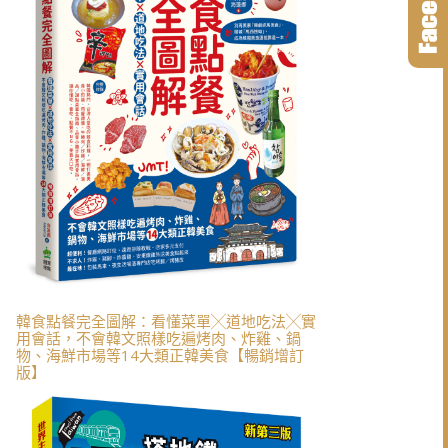
韓食點餐完全圖解：看懂菜單╳道地吃法╳實
用會話，不會韓文照樣吃遍烤肉、炸雞、鍋
物、海鮮市場等14大類正韓美食【暢銷增訂
版】