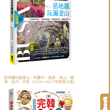
搭地鐵玩遍釜山：附慶州．昌原．馬山．鎮
海．全州．井邑（2026～2027年新第九版）