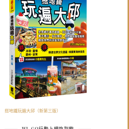
搭地鐵玩遍大邱（新第三版）
WI-GO行動上網吃到飽