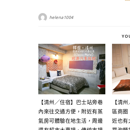
helena1004
YO
【清州╱住宿】巴士站旁巷
【清州
內來往交通方便，附近有蒸
區商圈
氣房可體驗在地生活，周邊
近也有
還有超市大賣場、傳統市場
買泡麵