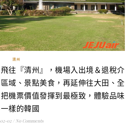
清州
空飛往『清州』，機場入出境＆退稅介
宿區域、景點美食，再延伸往大田、全
，把機票價值發揮到最極致，體驗品味
不一樣的韓國
-02-02
/
No Comments