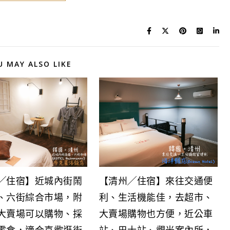
U MAY ALSO LIKE
╱住宿】近城內街鬧
【清州╱住宿】來往交通便
、六街綜合市場，附
利、生活機能佳，去超市、
大賣場可以購物、採
大賣場購物也方便，近公車
零食，適合喜歡逛街
站、巴士站、觀光案內所，