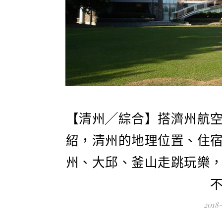
【清州╱綜合】搭濟州航
紹，清州的地理位置、住
州、大邱、釜山走跳玩樂
2018