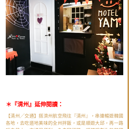
＊『清州』延伸閱讀：
【清州╱交通】搭濟州航空飛往『清州』，串連暢遊韓國
各地，去吃道地美味的全州拌飯，或是順遊大邱，再一路