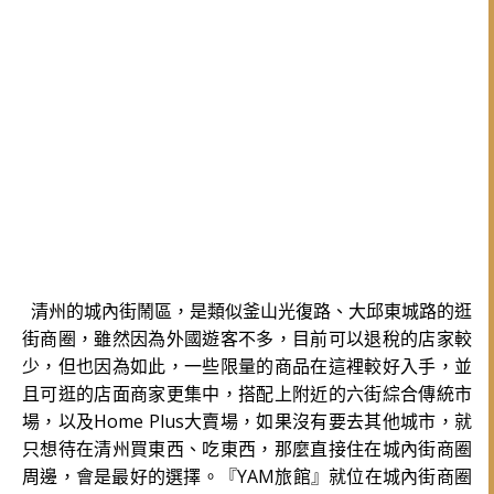
清州的城內街鬧區，是類似釜山光復路、大邱東城路的逛
街商圈，雖然因為外國遊客不多，目前可以退稅的店家較
少，但也因為如此，一些限量的商品在這裡較好入手，並
且可逛的店面商家更集中，搭配上附近的六街綜合傳統市
場，以及Home Plus大賣場，如果沒有要去其他城市，就
只想待在清州買東西、吃東西，那麼直接住在城內街商圈
周邊，會是最好的選擇。『YAM旅館』就位在城內街商圈