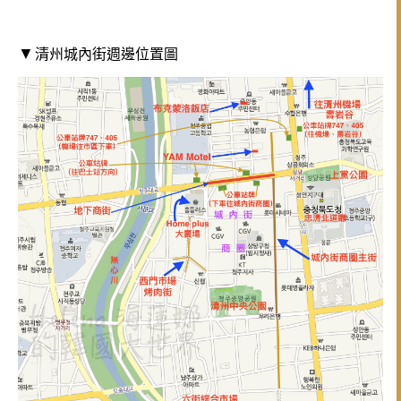
清州城內街週邊位置圖
▼