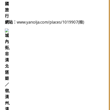
網站：
www.yanolja.com/places/1019907(韓)