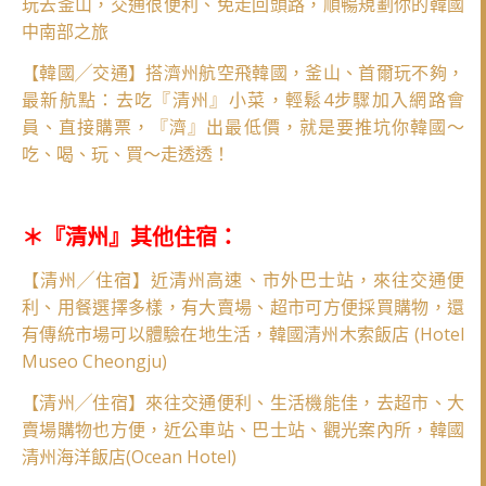
玩去釜山，交通很便利、免走回頭路，順暢規劃你的韓國
中南部之旅
【韓國╱交通】搭濟州航空飛韓國，釜山、首爾玩不夠，
最新航點：去吃『清州』小菜，輕鬆4步驟加入網路會
員、直接購票，『濟』出最低價，就是要推坑你韓國～
吃、喝、玩、買～走透透！
＊『清州』其他住宿：
【清州╱住宿】近清州高速、市外巴士站，來往交通便
利、用餐選擇多樣，有大賣場、超市可方便採買購物，還
有傳統市場可以體驗在地生活，韓國清州木索飯店 (Hotel
Museo Cheongju)
【清州╱住宿】來往交通便利、生活機能佳，去超市、大
賣場購物也方便，近公車站、巴士站、觀光案內所，韓國
清州海洋飯店(Ocean Hotel)