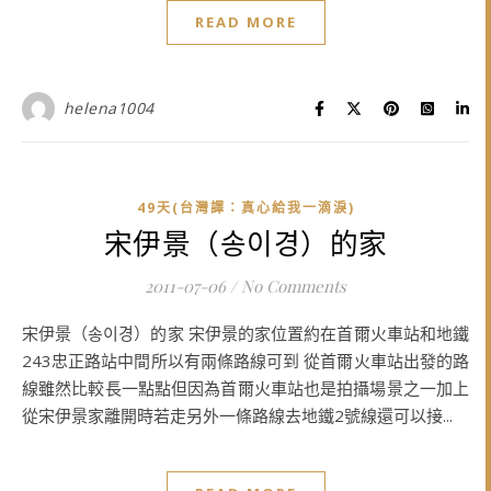
READ MORE
helena1004
49天(台灣譯：真心給我一滴淚)
宋伊景（송이경）的家
2011-07-06
/
No Comments
宋伊景（송이경）的家 宋伊景的家位置約在首爾火車站和地鐵
243忠正路站中間所以有兩條路線可到 從首爾火車站出發的路
線雖然比較長一點點但因為首爾火車站也是拍攝場景之一加上
從宋伊景家離開時若走另外一條路線去地鐵2號線還可以接...