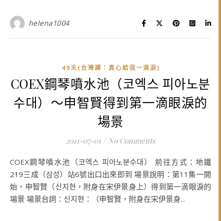
helena1004
49天(台灣譯：真心給我一滴淚)
COEX鋼琴噴水池（코엑스 피아노분
수대）～申智賢得到第一滴眼淚的
場景
2011-07-01
/
No Comments
COEX鋼琴噴水池（코엑스 피아노분수대） 前往方式：地鐵
219三成（삼성）站6號出口出來即到 場景說明：第11集一開
始，申智賢（신지현，附身在宋伊景身上）得到第一滴眼淚的
場景 場景台詞：신지현：（申智賢，附身在宋伊景身...