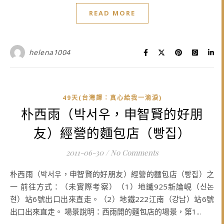
READ MORE
helena1004
49天(台灣譯：真心給我一滴淚)
朴西雨（박서우，申智賢的好朋
友）經營的麵包店（빵집）
2011-06-30
/
No Comments
朴西雨（박서우，申智賢的好朋友）經營的麵包店（빵집）之
一 前往方式：（未實際考察）（1）地鐵925新論峴（신논
현）站6號出口出來直走。（2）地鐵222江南（강남）站6號
出口出來直走。 場景說明：西雨開的麵包店的場景，第1...