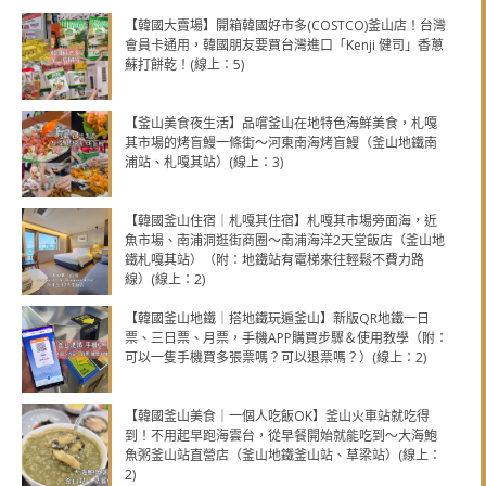
【韓國大賣場】開箱韓國好市多(COSTCO)釜山店！台灣
會員卡通用，韓國朋友要買台灣進口「Kenji 健司」香蔥
蘇打餅乾！(線上：5)
【釜山美食夜生活】品嚐釜山在地特色海鮮美食，札嘎
其市場的烤盲鰻一條街～河東南海烤盲鰻（釜山地鐵南
浦站、札嘎其站）(線上：3)
【韓國釜山住宿｜札嘎其住宿】札嘎其市場旁面海，近
魚市場、南浦洞逛街商圈～南浦海洋2天堂飯店（釜山地
鐵札嘎其站）（附：地鐵站有電梯來往輕鬆不費力路
線）(線上：2)
【韓國釜山地鐵｜搭地鐵玩遍釜山】新版QR地鐵一日
票、三日票、月票，手機APP購買步驟＆使用教學（附：
可以一隻手機買多張票嗎？可以退票嗎？）(線上：2)
【韓國釜山美食｜一個人吃飯OK】釜山火車站就吃得
到！不用起早跑海雲台，從早餐開始就能吃到～大海鮑
魚粥釜山站直營店（釜山地鐵釜山站、草梁站）(線上：
2)