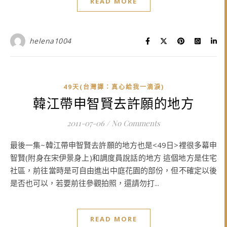
READ MORE
helena1004
49天(台灣譯：真心給我一滴淚)
韓江帶申智賢去許願的地方
2011-07-06
/
No Comments
最後一集~韓江帶申智賢去許願的地方也是<49日>裡很多幕申
智賢(附身在宋伊景身上)和調度員說話的地方 這個地方是住宅
社區，前往當時是可自由進出中庭花園的部份，但不確定以後
是否也可以，若要前往參觀拍照，還請勿打...
READ MORE