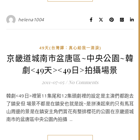
helena1004
49天(台灣譯：真心給我一滴淚)
京畿道城南市盆唐區~中央公園~韓
劇<49天><49日>拍攝場景
2011-07-05
/
No Comments
韓劇<49日>裡第11集尾和12集頭劇裡的設定是主演們都跑去
了鎮安但 場景不都是在鎮安也就是說~是拼湊起來的只有馬耳
山周邊的景是在鎮安主角們賞花有整排櫻花的公園在京畿道城
南市的盆唐區中央公園內拍攝 ...