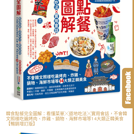
韓食點餐完全圖解：看懂菜單╳道地吃法╳實用會話，不會韓
文照樣吃遍烤肉、炸雞、鍋物、海鮮市場等14大類正韓美食
【暢銷增訂版】