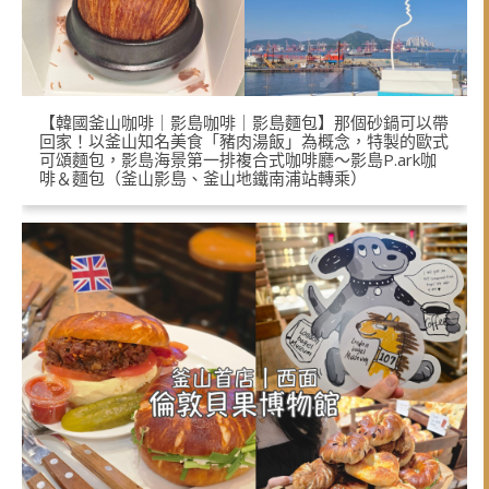
【韓國釜山咖啡｜影島咖啡｜影島麵包】那個砂鍋可以帶
回家！以釜山知名美食「豬肉湯飯」為概念，特製的歐式
可頌麵包，影島海景第一排複合式咖啡廳～影島P.ark咖
啡＆麵包（釜山影島、釜山地鐵南浦站轉乘）