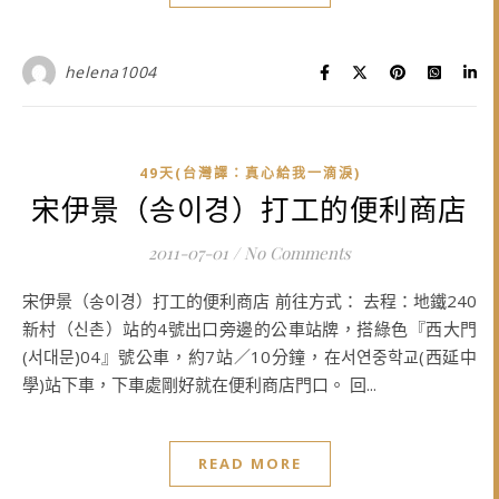
helena1004
49天(台灣譯：真心給我一滴淚)
宋伊景（송이경）打工的便利商店
2011-07-01
/
No Comments
宋伊景（송이경）打工的便利商店 前往方式： 去程：地鐵240
新村（신촌）站的4號出口旁邊的公車站牌，搭綠色『西大門
(서대문)04』號公車，約7站／10分鐘，在서연중학교(西延中
學)站下車，下車處剛好就在便利商店門口。 回...
READ MORE