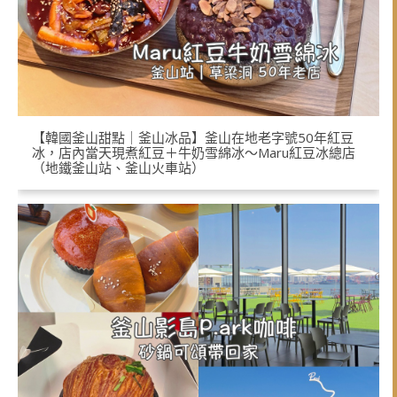
【韓國釜山甜點｜釜山冰品】釜山在地老字號50年紅豆
冰，店內當天現煮紅豆＋牛奶雪綿冰～Maru紅豆冰總店
（地鐵釜山站、釜山火車站）