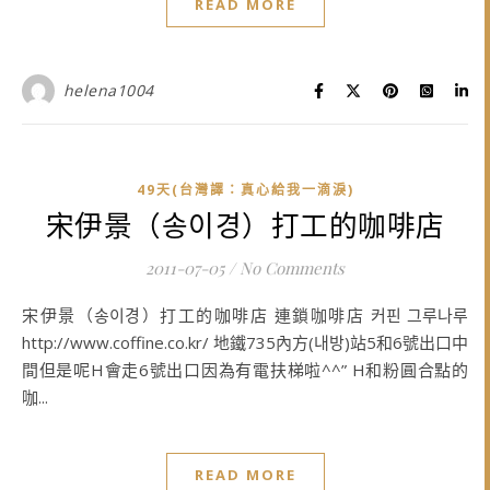
READ MORE
helena1004
49天(台灣譯：真心給我一滴淚)
宋伊景（송이경）打工的咖啡店
2011-07-05
/
No Comments
宋伊景（송이경）打工的咖啡店 連鎖咖啡店 커핀 그루나루
http://www.coffine.co.kr/ 地鐵735內方(내방)站5和6號出口中
間但是呢H會走6號出口因為有電扶梯啦^^” H和粉圓合點的
咖...
READ MORE