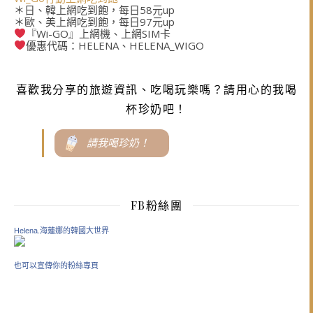
＊日、韓上網吃到飽，每日58元up
＊歐、美上網吃到飽，每日97元up
『Wi-GO』上網機、上網SIM卡
優惠代碼：HELENA、HELENA_WIGO
喜歡我分享的旅遊資訊、吃喝玩樂嗎？請用心的我喝
杯珍奶吧！
請我喝珍奶！
FB粉絲團
Helena.海蓮娜的韓國大世界
也可以宣傳你的粉絲專頁