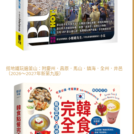
搭地鐵玩遍釜山：附慶州．昌原．馬山．鎮海．全州．井邑
（2026～2027年新第九版）