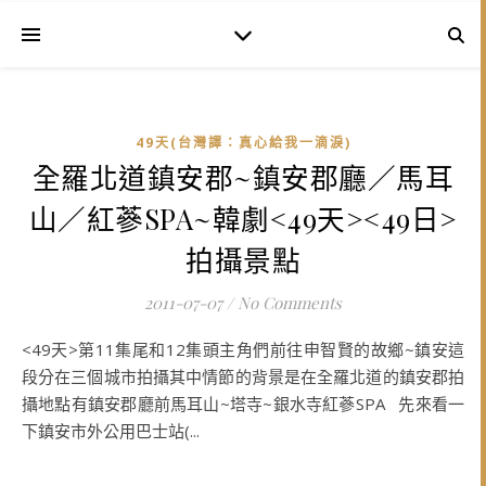
49天(台灣譯：真心給我一滴淚)
全羅北道鎮安郡~鎮安郡廳／馬耳
山／紅蔘SPA~韓劇<49天><49日>
拍攝景點
2011-07-07
/
No Comments
<49天>第11集尾和12集頭主角們前往申智賢的故鄉~鎮安這
段分在三個城市拍攝其中情節的背景是在全羅北道的鎮安郡拍
攝地點有鎮安郡廳前馬耳山~塔寺~銀水寺紅蔘SPA 先來看一
下鎮安市外公用巴士站(...