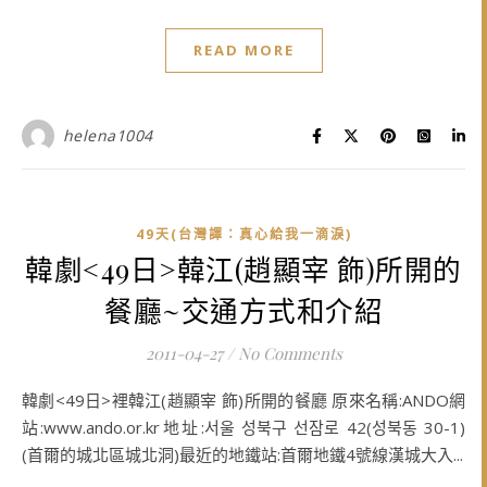
READ MORE
helena1004
49天(台灣譯：真心給我一滴淚)
韓劇<49日>韓江(趙顯宰 飾)所開的
餐廳~交通方式和介紹
2011-04-27
/
No Comments
韓劇<49日>裡韓江(趙顯宰 飾)所開的餐廳 原來名稱:ANDO網
站:www.ando.or.kr地址:서울 성북구 선잠로 42(성북동 30-1)
(首爾的城北區城北洞)最近的地鐵站:首爾地鐵4號線漢城大入...