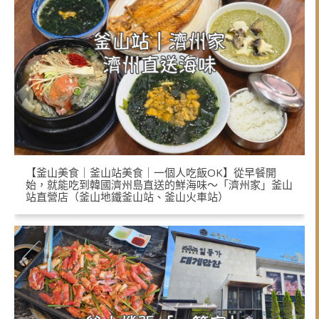
【釜山美食｜釜山站美食｜一個人吃飯OK】從早餐開
始，就能吃到韓國濟州島直送的鮮海味～「濟州家」釜山
站直營店（釜山地鐵釜山站、釜山火車站）