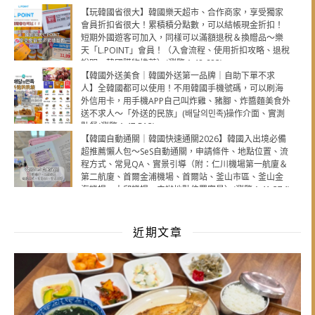
【玩韓國省很大】韓國樂天超市、合作商家，享受獨家
會員折扣省很大！累積積分點數，可以結帳現金折扣！
短期外國遊客可加入，同樣可以滿額退稅＆換贈品～樂
天「L.POINT」會員！（入會流程、使用折扣攻略、退稅
說明，韓國購物推薦）(瀏覽：48,682)
【韓國外送美食｜韓國外送第一品牌｜自助下單不求
人】全韓國都可以使用！不用韓國手機號碼，可以刷海
外信用卡，用手機APP自己叫炸雞、豬腳、炸醬麵美食外
送不求人～「外送的民族」(배달의민족)操作介面、實測
點餐(瀏覽：47,512)
【韓國自動通關｜韓國快速通關2026】韓國入出境必備
超推薦懶人包～SeS自動通關，申請條件、地點位置、流
程方式、常見QA、實景引導（附：仁川機場第一航廈＆
第二航廈、首爾金浦機場、首爾站、釜山市區、釜山金
海機場、大邱機場，申辦地點位置實景）(瀏覽：41,274)
近期文章