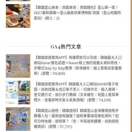
【韓國釜山美食｜西面美食｜西面麵包】釜山第一家！
0627最新開幕～釜山倫敦貝果博物館 西面（釜山地鐵西
面站）(線上：2)
GA4熱門文章
【韓國旅遊實用APP】用護照就可以完成，韓國最大入口
網站Naver實名認證＋Naver線上預約餐廳＆資料修改，
步驟式Step by Step教學（新增補充：線上索取店家優惠
券）(瀏覽：59,600)
【韓國旅遊實用APP】韓國最大入口網站NAVER電子地
圖，自助找路＆找公車不求人，切換中文、輸入搜尋、
查交通方式、指引步行路線（文末補充：地圖上看菜單
照片、查看即時天氣＆氣象預報）(瀏覽：74,209)
【韓國釜山退稅｜韓國退稅】韓國釜山金海機場退稅步
驟懶人包！最新退稅額度？退稅單要填寫哪些資料？如
何分辨收據、退稅單？（含：市區退稅櫃檯、自助退稅
機資訊）(瀏覽：51,731)