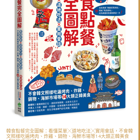
韓食點餐完全圖解：看懂菜單╳道地吃法╳實用會話，不會韓
文照樣吃遍烤肉、炸雞、鍋物、海鮮市場等14大類正韓美食