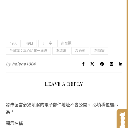
49天
49日
丁一宇
南奎麗
台灣譯：真心給我一滴淚
李瑤媛
裴秀彬
趙顯宰
By
helena1004
LEAVE A REPLY
發佈留言必須填寫的電子郵件地址不會公開。
必填欄位標示
為
*
顯示名稱