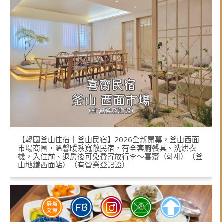
【韓國釜山住宿｜釜山民宿】2026全新開幕，釜山西面
市場商圈，溫馨暖系寬敞民宿，有全套廚餐具、洗烘衣
機，入住前、退房後可免費寄放行李～喜齋（희재）（釜
山地鐵西面站）（有營業登記證）