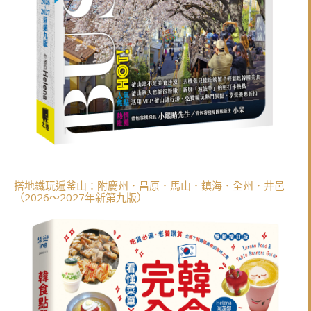
搭地鐵玩遍釜山：附慶州．昌原．馬山．鎮海．全州．井邑
（2026～2027年新第九版）