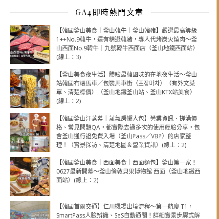
GA4即時熱門文章
【韓國釜山美食｜釜山韓牛｜釜山韓豬】嚴選最高等級
1++No.9韓牛，還有精選韓豬，專人代烤炭火燒肉～釜
山西面No.9韓牛｜九號韓牛西面店（釜山地鐵西面站）
(線上：3)
【釜山美食夜生活】體驗最韓國味的在地夜生活～釜山
站韓國布帳馬車／包裝馬車街（포장마차）（有外文菜
單、清楚標價）（釜山地鐵釜山站、釜山KTX站美食）
(線上：2)
【韓國釜山汗蒸幕｜蒸氣房懶人包】營業資訊、搓澡價
格、常見問題QA，都實際去過多次的使用經驗分享，包
含釜山通行證免費入場（釜山Pass／VBP）的店家整
理！（實景探訪、清楚地圖＆營業資訊）(線上：2)
【韓國釜山美食｜西面美食｜西面麵包】釜山第一家！
0627最新開幕～釜山倫敦貝果博物館 西面（釜山地鐵西
面站）(線上：2)
【韓國首爾交通】仁川機場出境流程～第一航廈 T1，
SmartPass人臉辨識、SeS自動通關！詳細實景步驟式解