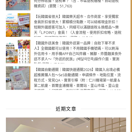
何分辨收據、退稅單？（含：市區退稅櫃檯、自助退稅
機資訊）(瀏覽：51,763)
【玩韓國省很大】韓國樂天超市、合作商家，享受獨家
會員折扣省很大！累積積分點數，可以結帳現金折扣！
短期外國遊客可加入，同樣可以滿額退稅＆換贈品～樂
天「L.POINT」會員！（入會流程、使用折扣攻略、退稅
說明，韓國購物推薦）(瀏覽：48,749)
【韓國外送美食｜韓國外送第一品牌｜自助下單不求
人】全韓國都可以使用！不用韓國手機號碼，可以刷海
外信用卡，用手機APP自己叫炸雞、豬腳、炸醬麵美食外
送不求人～「外送的民族」(배달의민족)操作介面、實測
點餐(瀏覽：47,568)
【韓國自動通關｜韓國快速通關2026】韓國入出境必備
超推薦懶人包～SeS自動通關，申請條件、地點位置、流
程方式、常見QA、實景引導（附：仁川機場第一航廈＆
第二航廈、首爾金浦機場、首爾站、釜山市區、釜山金
海機場、大邱機場，申辦地點位置實景）(瀏覽：41,303)
近期文章