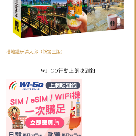
搭地鐵玩遍大邱（新第三版）
WI-GO行動上網吃到飽