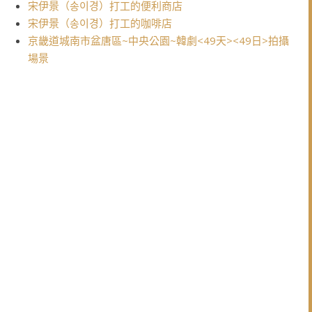
宋伊景（송이경）打工的便利商店
宋伊景（송이경）打工的咖啡店
京畿道城南市盆唐區~中央公園~韓劇<49天><49日>拍攝
場景