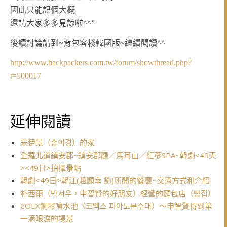
因此只能記個大概
還請大家多多見諒啦^^”
後續討論請到~背包客棧韓國版~繼續閱讀^^
http://www.backpackers.com.tw/forum/showthread.php?
t=500017
延伸閱讀
宋伊景（송이경）的家
全羅北道鎮安郡~鎮安郡廳／馬耳山／紅蔘SPA~韓劇<49天
><49日>拍攝景點
韓劇<49日>韓江(趙顯宰 飾)所開的餐廳~交通方式和介紹
朴西雨（박서우，申智賢的好朋友）經營的麵包店（빵집）
COEX鋼琴噴水池（코엑스 피아노분수대）～申智賢得到第
一滴眼淚的場景