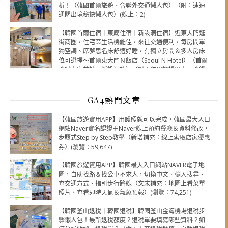
析！（韓國首爾旅遊、含聯外交通懶人包）（附：速速
通關出境秘訣懶人包）(線上：2)
【韓國首爾住宿｜東廟住宿｜新設洞住宿】近東大門逛
街商圈，住宅區生活機能佳，來往交通便利，每房間單
獨空調、席夢思名床舒適好睡，有獨立房間＆多人房床
位可選擇～首爾東大門Ｎ飯店（Seoul N Hotel）（首爾
地鐵東廟前站、新設洞站）（附：仁川機場巴士、地鐵
站有電梯＆手扶梯輕鬆不費力路線）(線上：2)
GA4熱門文章
【韓國旅遊實用APP】用護照就可以完成，韓國最大入口
網站Naver實名認證＋Naver線上預約餐廳＆資料修改，
步驟式Step by Step教學（新增補充：線上索取店家優惠
券）(瀏覽：59,647)
【韓國旅遊實用APP】韓國最大入口網站NAVER電子地
圖，自助找路＆找公車不求人，切換中文、輸入搜尋、
查交通方式、指引步行路線（文末補充：地圖上看菜單
照片、查看即時天氣＆氣象預報）(瀏覽：74,251)
【韓國釜山退稅｜韓國退稅】韓國釜山金海機場退稅步
驟懶人包！最新退稅額度？退稅單要填寫哪些資料？如