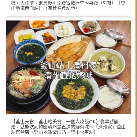
機，入住前、退房後可免費寄放行李～喜齋（희재）（釜
山地鐵西面站）（有營業登記證）
【釜山美食｜釜山站美食｜一個人吃飯OK】從早餐開
始，就能吃到韓國濟州島直送的鮮海味～「濟州家」釜山
站直營店（釜山地鐵釜山站、釜山火車站）