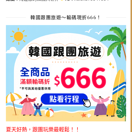
韓國跟團旅遊～輸碼現折666！
夏天好熱，跟團玩樂最輕鬆！！