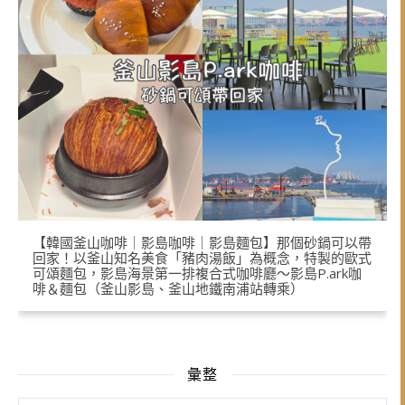
【韓國釜山咖啡｜影島咖啡｜影島麵包】那個砂鍋可以帶
回家！以釜山知名美食「豬肉湯飯」為概念，特製的歐式
可頌麵包，影島海景第一排複合式咖啡廳～影島P.ark咖
啡＆麵包（釜山影島、釜山地鐵南浦站轉乘）
彙整
彙整