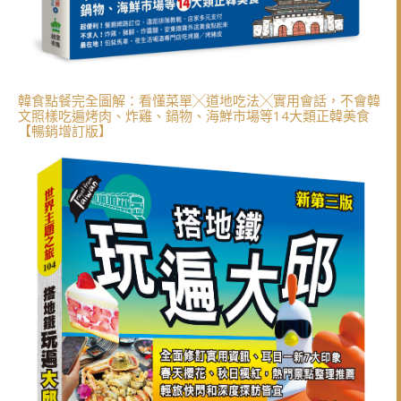
韓食點餐完全圖解：看懂菜單╳道地吃法╳實用會話，不會韓
文照樣吃遍烤肉、炸雞、鍋物、海鮮市場等14大類正韓美食
【暢銷增訂版】