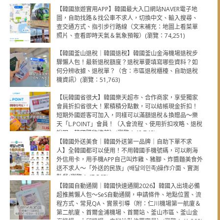
【韓國旅遊實用APP】韓國最大入口網站NAVER電子地
圖，自助找路＆找公車不求人，切換中文、輸入搜尋、
查交通方式、指引步行路線（文末補充：地圖上看菜單
照片、查看即時天氣＆氣象預報）(瀏覽：74,251)
【韓國釜山退稅｜韓國退稅】韓國釜山金海機場退稅步
驟懶人包！最新退稅額度？退稅單要填寫哪些資料？如
何分辨收據、退稅單？（含：市區退稅櫃檯、自助退稅
機資訊）(瀏覽：51,763)
【玩韓國省很大】韓國樂天超市、合作商家，享受獨家
會員折扣省很大！累積積分點數，可以結帳現金折扣！
短期外國遊客可加入，同樣可以滿額退稅＆換贈品～樂
天「L.POINT」會員！（入會流程、使用折扣攻略、退稅
說明，韓國購物推薦）(瀏覽：48,749)
【韓國外送美食｜韓國外送第一品牌｜自助下單不求
人】全韓國都可以使用！不用韓國手機號碼，可以刷海
外信用卡，用手機APP自己叫炸雞、豬腳、炸醬麵美食外
送不求人～「外送的民族」(배달의민족)操作介面、實測
點餐(瀏覽：47,565)
【韓國自動通關｜韓國快速通關2026】韓國入出境必備
超推薦懶人包～SeS自動通關，申請條件、地點位置、流
程方式、常見QA、實景引導（附：仁川機場第一航廈＆
第二航廈、首爾金浦機場、首爾站、釜山市區、釜山金