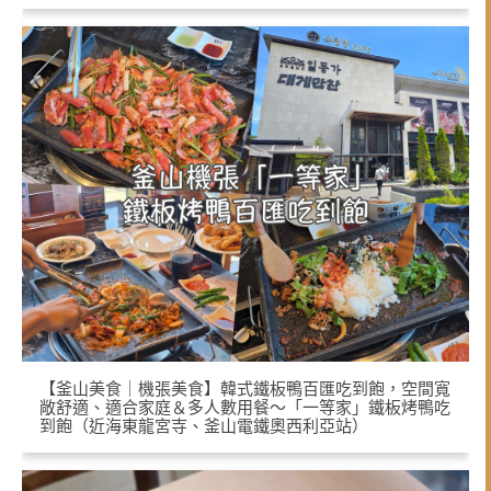
【釜山美食｜機張美食】韓式鐵板鴨百匯吃到飽，空間寬
敞舒適、適合家庭＆多人數用餐～「一等家」鐵板烤鴨吃
到飽（近海東龍宮寺、釜山電鐵奧西利亞站）