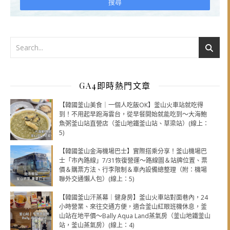
GA4即時熱門文章
【韓國釜山美食｜一個人吃飯OK】釜山火車站就吃得
到！不用起早跑海雲台，從早餐開始就能吃到～大海鮑
魚粥釜山站直營店（釜山地鐵釜山站、草梁站）(線上：
5)
【韓國釜山金海機場巴士】實際搭乘分享！釜山機場巴
士「市內路線」7/31恢復營運～路線圖＆站牌位置、票
價＆購票方法、行李限制＆車內設備總整理（附：機場
聯外交通懶人包）(線上：5)
【韓國釜山汗蒸幕｜健身房】釜山火車站對面巷內，24
小時營業、來往交通方便，適合釜山紅眼班機休息，釜
山站在地平價～Bally Aqua Land蒸氣房（釜山地鐵釜山
站，釜山蒸氣房）(線上：4)