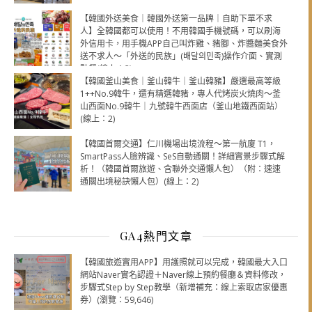
【韓國外送美食｜韓國外送第一品牌｜自助下單不求
人】全韓國都可以使用！不用韓國手機號碼，可以刷海
外信用卡，用手機APP自己叫炸雞、豬腳、炸醬麵美食外
送不求人～「外送的民族」(배달의민족)操作介面、實測
點餐(線上：2)
【韓國釜山美食｜釜山韓牛｜釜山韓豬】嚴選最高等級
1++No.9韓牛，還有精選韓豬，專人代烤炭火燒肉～釜
山西面No.9韓牛｜九號韓牛西面店（釜山地鐵西面站）
(線上：2)
【韓國首爾交通】仁川機場出境流程～第一航廈 T1，
SmartPass人臉辨識、SeS自動通關！詳細實景步驟式解
析！（韓國首爾旅遊、含聯外交通懶人包）（附：速速
通關出境秘訣懶人包）(線上：2)
GA4熱門文章
【韓國旅遊實用APP】用護照就可以完成，韓國最大入口
網站Naver實名認證＋Naver線上預約餐廳＆資料修改，
步驟式Step by Step教學（新增補充：線上索取店家優惠
券）(瀏覽：59,646)