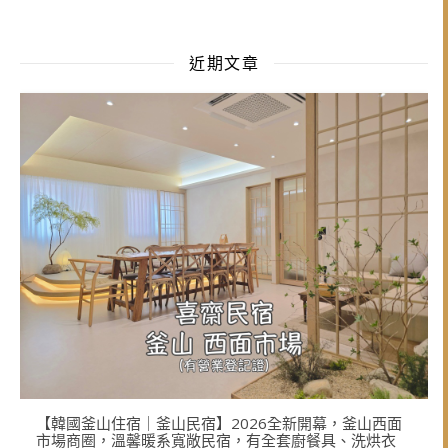
海機場、大邱機場，申辦地點位置實景）(瀏覽：41,302)
近期文章
【韓國釜山住宿｜釜山民宿】2026全新開幕，釜山西面
市場商圈，溫馨暖系寬敞民宿，有全套廚餐具、洗烘衣