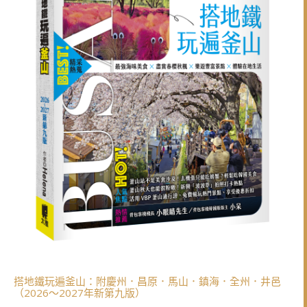
搭地鐵玩遍釜山：附慶州．昌原．馬山．鎮海．全州．井邑
（2026～2027年新第九版）