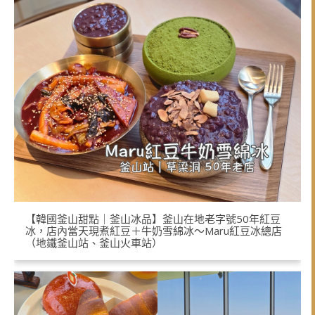
【韓國釜山甜點｜釜山冰品】釜山在地老字號50年紅豆
冰，店內當天現煮紅豆＋牛奶雪綿冰～Maru紅豆冰總店
（地鐵釜山站、釜山火車站）