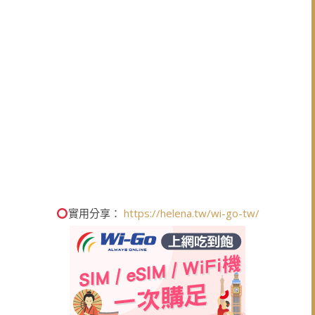
實用分享：
https://helena.tw/wi-go-tw/