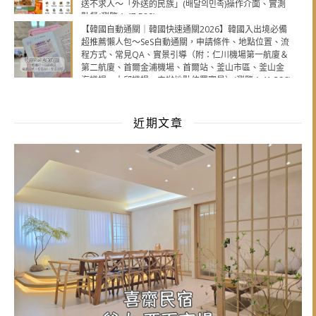
送不求人～「外送的民族」(배달의민족)操作介面、實測
點餐(瀏覽：47,589)
【韓國自動通關｜韓國快速通關2026】韓國入出境必備
超推薦懶人包～SeS自動通關，申請條件、地點位置、流
程方式、常見QA、實景引導（附：仁川機場第一航廈＆
第二航廈、首爾金浦機場、首爾站、釜山市區、釜山金
海機場、大邱機場，申辦地點位置實景）(瀏覽：41,306)
近期文章