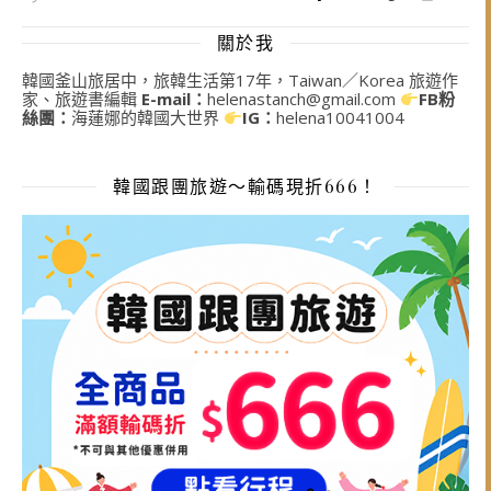
關於我
韓國釜山旅居中，旅韓生活第17年，Taiwan／Korea 旅遊作
家、旅遊書編輯
E-mail：
helenastanch@gmail.com
FB粉
絲團：
海蓮娜的韓國大世界
IG：
helena10041004
韓國跟團旅遊～輸碼現折666！