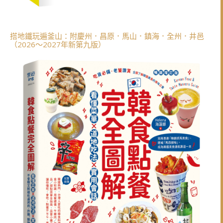
搭地鐵玩遍釜山：附慶州．昌原．馬山．鎮海．全州．井邑
（2026～2027年新第九版）