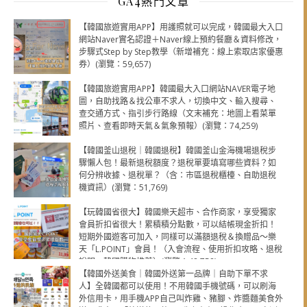
GA4熱門文章
【韓國旅遊實用APP】用護照就可以完成，韓國最大入口
網站Naver實名認證＋Naver線上預約餐廳＆資料修改，
步驟式Step by Step教學（新增補充：線上索取店家優惠
券）(瀏覽：59,657)
【韓國旅遊實用APP】韓國最大入口網站NAVER電子地
圖，自助找路＆找公車不求人，切換中文、輸入搜尋、
查交通方式、指引步行路線（文末補充：地圖上看菜單
照片、查看即時天氣＆氣象預報）(瀏覽：74,259)
【韓國釜山退稅｜韓國退稅】韓國釜山金海機場退稅步
驟懶人包！最新退稅額度？退稅單要填寫哪些資料？如
何分辨收據、退稅單？（含：市區退稅櫃檯、自助退稅
機資訊）(瀏覽：51,769)
【玩韓國省很大】韓國樂天超市、合作商家，享受獨家
會員折扣省很大！累積積分點數，可以結帳現金折扣！
短期外國遊客可加入，同樣可以滿額退稅＆換贈品～樂
天「L.POINT」會員！（入會流程、使用折扣攻略、退稅
說明，韓國購物推薦）(瀏覽：48,758)
【韓國外送美食｜韓國外送第一品牌｜自助下單不求
人】全韓國都可以使用！不用韓國手機號碼，可以刷海
外信用卡，用手機APP自己叫炸雞、豬腳、炸醬麵美食外