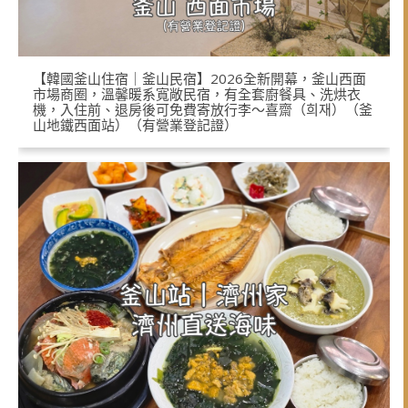
【韓國釜山住宿｜釜山民宿】2026全新開幕，釜山西面
市場商圈，溫馨暖系寬敞民宿，有全套廚餐具、洗烘衣
機，入住前、退房後可免費寄放行李～喜齋（희재）（釜
山地鐵西面站）（有營業登記證）