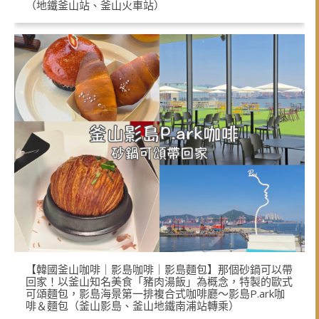
（地鐵釜山站、釜山火車站）
【韓國釜山咖啡｜影島咖啡｜影島麵包】那個砂鍋可以帶
回家！以釜山知名美食「豬肉湯飯」為概念，特製的歐式
可頌麵包，影島海景第一排複合式咖啡廳～影島P.ark咖
啡＆麵包（釜山影島、釜山地鐵南浦站轉乘）