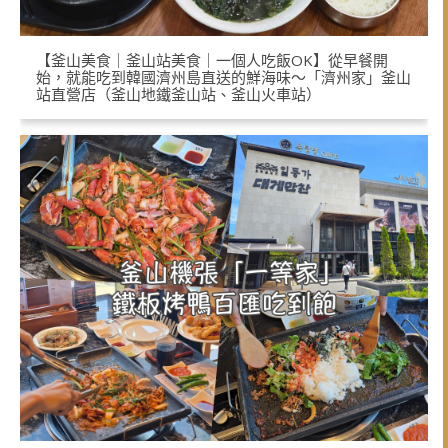
【釜山美食｜釜山站美食｜一個人吃飯OK】從早餐開
始，就能吃到韓國濟州島直送的鮮海味～「濟州家」釜山
站直營店（釜山地鐵釜山站、釜山火車站）