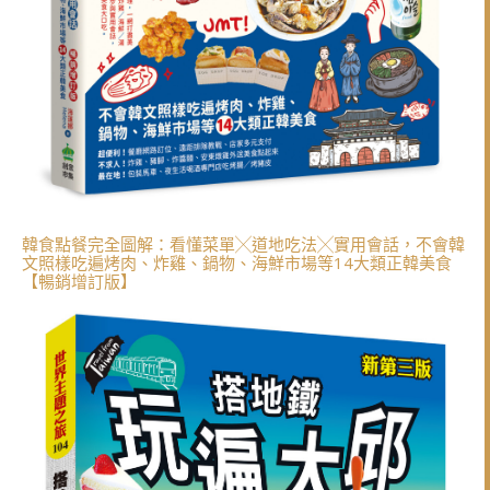
韓食點餐完全圖解：看懂菜單╳道地吃法╳實用會話，不會韓
文照樣吃遍烤肉、炸雞、鍋物、海鮮市場等14大類正韓美食
【暢銷增訂版】