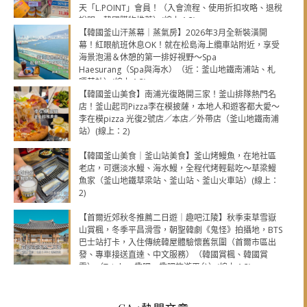
天「L.POINT」會員！（入會流程、使用折扣攻略、退稅
說明，韓國購物推薦）(線上：3)
【韓國釜山汗蒸幕｜蒸氣房】2026年3月全新裝潢開
幕！紅眼航班休息OK！就在松島海上纜車站附近，享受
海景泡湯＆休憩的第一排好視野～Spa
Haesurang（Spa與海水）（近：釜山地鐵南浦站、札
嘎其站）(線上：2)
【韓國釜山美食】南浦光復路開三家！釜山排隊熱門名
店！釜山起司Pizza李在模披薩，本地人和遊客都大愛～
李在模pizza 光復2號店／本店／外帶店（釜山地鐵南浦
站）(線上：2)
【韓國釜山美食｜釜山站美食】釜山烤鰻魚，在地社區
老店，可選淡水鰻、海水鰻，全程代烤輕鬆吃～草梁鰻
魚家（釜山地鐵草梁站、釜山站、釜山火車站）(線上：
2)
【首爾近郊秋冬推薦二日遊｜趣吧江陵】秋季束草雪嶽
山賞楓，冬季平昌滑雪，朝聖韓劇《鬼怪》拍攝地，BTS
巴士站打卡，入住傳統韓屋體驗懷舊氛圍（首爾市區出
發、專車接送直達、中文服務）（韓國賞楓、韓國賞
雪）（Tripbaa趣吧、趣吧旅遊平台）(線上：2)