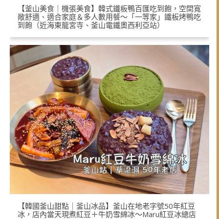
【釜山美食｜機張美食】韓式鐵板鴨百匯吃到飽，空間寬
敞舒適、適合家庭＆多人數用餐～「一等家」鐵板烤鴨吃
到飽（近海東龍宮寺、釜山電鐵奧西利亞站）
【韓國釜山甜點｜釜山冰品】釜山在地老字號50年紅豆
冰，店內當天現煮紅豆＋牛奶雪綿冰～Maru紅豆冰總店