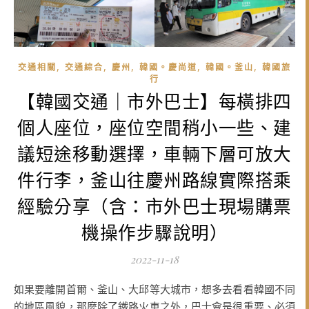
,
,
,
,
,
交通相關
交通綜合
慶州
韓國。慶尚道
韓國。釜山
韓國旅
行
【韓國交通｜市外巴士】每橫排四
個人座位，座位空間稍小一些、建
議短途移動選擇，車輛下層可放大
件行李，釜山往慶州路線實際搭乘
經驗分享（含：市外巴士現場購票
機操作步驟說明）
2022-11-18
如果要離開首爾、釜山、大邱等大城市，想多去看看韓國不同
的地區風貌，那麼除了鐵路火車之外，巴士會是很重要、必須