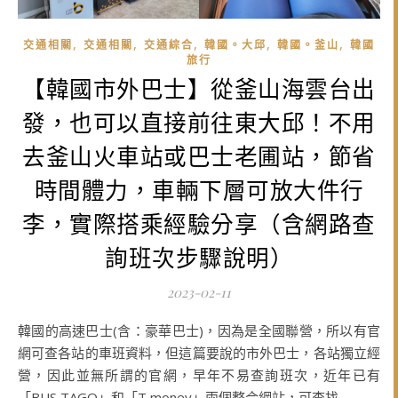
,
,
,
,
,
交通相關
交通相關
交通綜合
韓國。大邱
韓國。釜山
韓國
旅行
【韓國市外巴士】從釜山海雲台出
發，也可以直接前往東大邱！不用
去釜山火車站或巴士老圃站，節省
時間體力，車輛下層可放大件行
李，實際搭乘經驗分享（含網路查
詢班次步驟說明）
2023-02-11
韓國的高速巴士(含：豪華巴士)，因為是全國聯營，所以有官
網可查各站的車班資料，但這篇要說的市外巴士，各站獨立經
營，因此並無所謂的官網，早年不易查詢班次，近年已有
「BUS TAGO」和「T money」兩個整合網站，可查找...