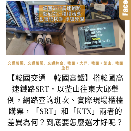
,
,
,
,
,
交通相關
交通相關
交通綜合
韓國。大邱
韓國。釜山
韓國
旅行
【韓國交通｜韓國高鐵】搭韓國高
速鐵路SRT，以釜山往東大邱舉
例，網路查詢班次、實際現場櫃檯
購票，「SRT」和「KTX」兩者的
差異為何？到底要怎麼選才好呢？