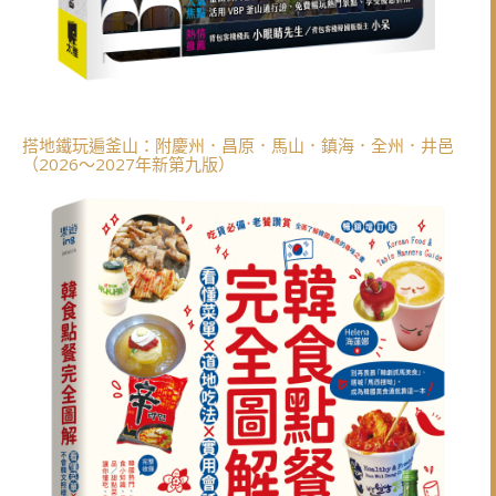
搭地鐵玩遍釜山：附慶州．昌原．馬山．鎮海．全州．井邑
（2026～2027年新第九版）