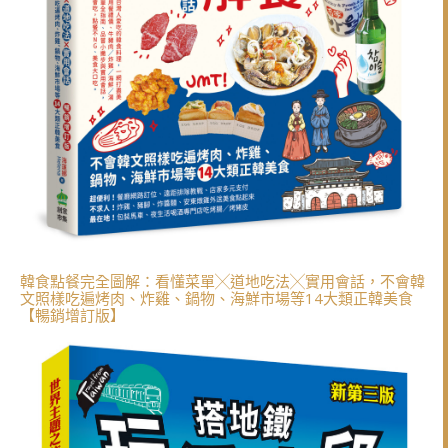
韓食點餐完全圖解：看懂菜單╳道地吃法╳實用會話，不會韓
文照樣吃遍烤肉、炸雞、鍋物、海鮮市場等14大類正韓美食
【暢銷增訂版】