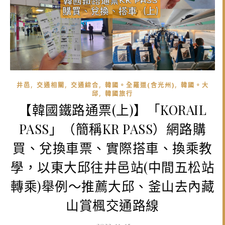
,
,
,
,
井邑
交通相關
交通綜合
韓國。全羅道(含光州)
韓國。大
,
邱
韓國旅行
【韓國鐵路通票(上)】「KORAIL
PASS」（簡稱KR PASS）網路購
買、兌換車票、實際搭車、換乘教
學，以東大邱往井邑站(中間五松站
轉乘)舉例～推薦大邱、釜山去內藏
山賞楓交通路線