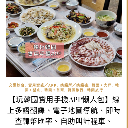
,
,
,
,
交通綜合
實用資訊／APP
換錢所／換錢機
韓國。大邱
韓
,
,
,
國。釜山
韓國。首爾
韓國旅行
韓國旅行
【玩韓國實用手機APP懶人包】線
上多語翻譯、電子地圖導航、即時
查韓幣匯率、自助叫計程車、