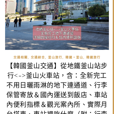
,
,
,
,
交通相關
交通綜合
釜山旅行
韓國。釜山
韓國旅行
【韓國釜山交通】從地鐵釜山站步
行<->釜山火車站，含：全新完工
不用日曬雨淋的地下連通道、行李
保管寄放＆國內運送到飯店、車站
內便利指標＆觀光案內所、實際月
台搭車、車站裡吃什麼（附：行李