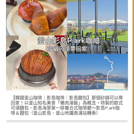
【韓國釜山咖啡｜影島咖啡｜影島麵包】那個砂鍋可以帶
回家！以釜山知名美食「豬肉湯飯」為概念，特製的歐式
可頌麵包，影島海景第一排複合式咖啡廳～影島P.ark咖
啡＆麵包（釜山影島、釜山地鐵南浦站轉乘）