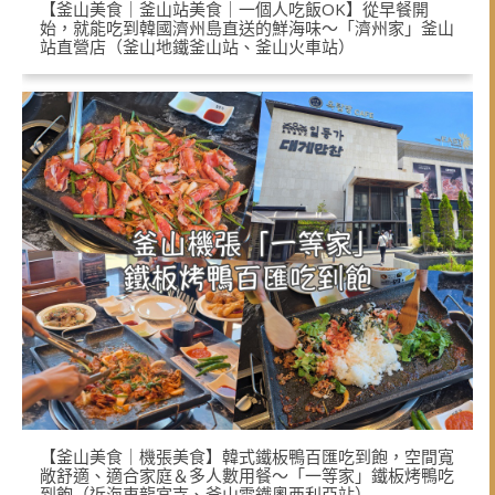
【釜山美食｜釜山站美食｜一個人吃飯OK】從早餐開
始，就能吃到韓國濟州島直送的鮮海味～「濟州家」釜山
站直營店（釜山地鐵釜山站、釜山火車站）
【釜山美食｜機張美食】韓式鐵板鴨百匯吃到飽，空間寬
敞舒適、適合家庭＆多人數用餐～「一等家」鐵板烤鴨吃
到飽（近海東龍宮寺、釜山電鐵奧西利亞站）