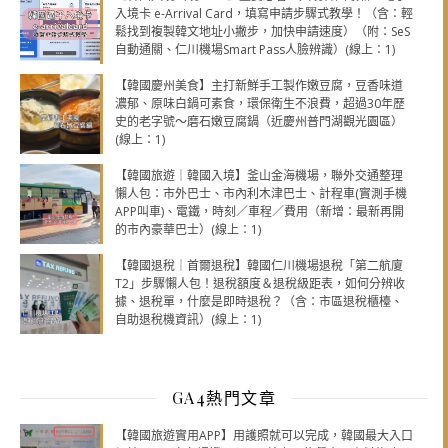
入境卡 e-Arrival Card，填寫申請步驟式教學！（含：輕
鬆找到複製韓文地址小撇步，加快申請速度）（附：SeS
自動通關、仁川機場Smart Pass人臉辨識）(線上：1)
【韓國慶州美食】主打新鮮手工製作嫩豆腐，豆香味道
濃郁、原味白鍋可素食，環保衛生不浪費，超過30年歷
史的老字號～磨石嫩豆腐鍋（近慶州普門湖觀光園區）
(線上：1)
【韓國旅遊｜韓國入境】釜山金海機場，聯外交通整理
懶人包：市外巴士、市內利木津巴士、計程車(實測手機
APP叫車)、電鐵，時刻／車程／費用（新增：最新再開
的市內豪華巴士）(線上：1)
【韓國退稅｜首爾退稅】韓國仁川機場退稅「第二航廈
T2」步驟懶人包！退稅額度＆退稅級距表，如何分辨收
據、退稅單，什麼是即時退稅？（含：市區退稅櫃檯、
自助退稅機資訊）(線上：1)
GA4熱門文章
【韓國旅遊實用APP】用護照就可以完成，韓國最大入口