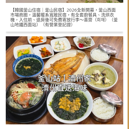
【韓國釜山住宿｜釜山民宿】2026全新開幕，釜山西面
市場商圈，溫馨暖系寬敞民宿，有全套廚餐具、洗烘衣
機，入住前、退房後可免費寄放行李～喜齋（희재）（釜
山地鐵西面站）（有營業登記證）