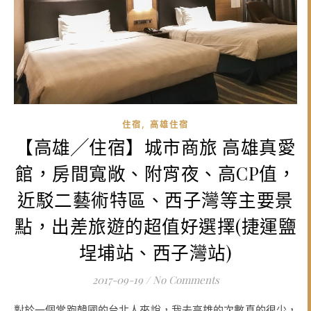
,
住宿
高雄住宿
【高雄╱住宿】城市商旅 高雄真愛
館，房間寬敞、附宵夜、高CP值，
近駁二藝術特區、西子灣等主要景
點，出差旅遊的超值好選擇(捷運鹽
埕埔站、西子灣站)
2017-09-19
/
No Comments
對於一個常跑韓國的台北人來說，我去高雄的次數真的很少，