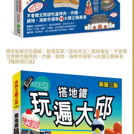
韓食點餐完全圖解：看懂菜單╳道地吃法╳實用會話，不會韓
文照樣吃遍烤肉、炸雞、鍋物、海鮮市場等14大類正韓美食
【暢銷增訂版】