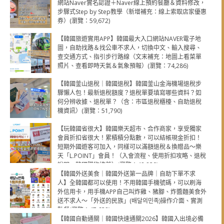
網站Naver實名認證＋Naver線上預約餐廳＆資料修改，
步驟式Step by Step教學（新增補充：線上索取店家優惠
券）(瀏覽：59,672)
【韓國旅遊實用APP】韓國最大入口網站NAVER電子地
圖，自助找路＆找公車不求人，切換中文、輸入搜尋、
查交通方式、指引步行路線（文末補充：地圖上看菜單
照片、查看即時天氣＆氣象預報）(瀏覽：74,286)
【韓國釜山退稅｜韓國退稅】韓國釜山金海機場退稅步
驟懶人包！最新退稅額度？退稅單要填寫哪些資料？如
何分辨收據、退稅單？（含：市區退稅櫃檯、自助退稅
機資訊）(瀏覽：51,790)
【玩韓國省很大】韓國樂天超市、合作商家，享受獨家
會員折扣省很大！累積積分點數，可以結帳現金折扣！
短期外國遊客可加入，同樣可以滿額退稅＆換贈品～樂
天「L.POINT」會員！（入會流程、使用折扣攻略、退稅
說明，韓國購物推薦）(瀏覽：48,820)
【韓國外送美食｜韓國外送第一品牌｜自助下單不求
人】全韓國都可以使用！不用韓國手機號碼，可以刷海
外信用卡，用手機APP自己叫炸雞、豬腳、炸醬麵美食外
送不求人～「外送的民族」(배달의민족)操作介面、實測
點餐(瀏覽：47,628)
【韓國自動通關｜韓國快速通關2026】韓國入出境必備