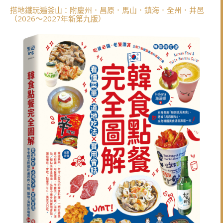
搭地鐵玩遍釜山：附慶州．昌原．馬山．鎮海．全州．井邑
（2026～2027年新第九版）