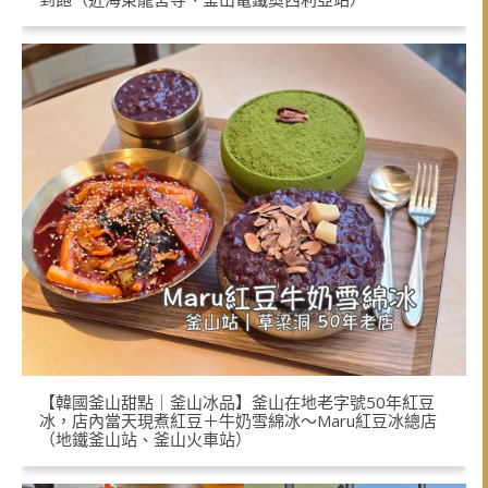
【韓國釜山甜點｜釜山冰品】釜山在地老字號50年紅豆
冰，店內當天現煮紅豆＋牛奶雪綿冰～Maru紅豆冰總店
（地鐵釜山站、釜山火車站）