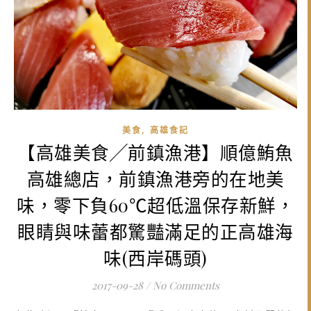
,
美食
高雄食記
【高雄美食╱前鎮漁港】順億鮪魚
高雄總店，前鎮漁港旁的在地美
味，零下負60℃超低溫保存新鮮，
眼睛與味蕾都驚豔滿足的正高雄海
味(西岸碼頭)
2017-09-28
/
No Comments