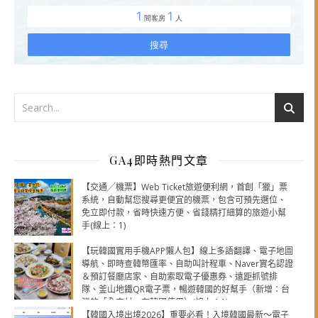
GA4即時熱門文章
【交通╱機票】Web Ticket旅遊便利網，首創「獵」票
系統，自動幫您搜尋更便宜的機票，包含可預先選位、
免立即付款，省時快速方便、省錢精打細算的旅遊小幫
手(線上：1)
【玩韓國實用手機APP懶人包】線上多語翻譯、電子地圖
導航、即時查韓幣匯率、自助叫計程車、Naver實名認證
＆預訂餐廳店家、自助索取電子優惠券、遠距抓號排
隊、釜山地鐵QR電子票，暢遊韓國的好幫手（新增：台
灣的「全支付」在韓國使用）(線上：1)
【韓國入境出境2026】重要必看！入境韓國最新～電子