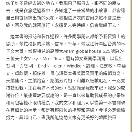
訪了許多曾經去過的地方，發現自己獨自去、跟不同的朋友
去，或是在旅遊過程中，多知道了一些當地的小故事，都會讓
自己與首爾擦出新的火花。我相信這次的首爾之旅不會是最
終，因為我的韓國旅行，永遠是未完待續，仍會繼續下去。
這本書的採訪和製作過程，許多同學朋友都給予我實質上的
協助，幫忙校對的淨嬪、信亨、千華，幫我扛行李回台灣的林
子文大哥，當模特兒的高麗大Anam global house 625號房的
三位美少女Vicky、Mo、Rita，還有韓文班同學涵甯，以及완
진 씨、승연 씨、Bird、Helen、Windko、詩珊、江芝敏、李裴
立、卓欣儀、賴俊雄，盡心讓整本書美麗又實用的編輯育奇、
美編仙玲、主編焙宜、總編芳玲姐，和難以細數點名、一路支
持鼓勵我，正在看這本書的你，點點滴滴我都牢記，深深的感
謝各位！最後壓軸要感謝的，是一直以來幫助我成長的小呆姊
和背包客棧小眼睛棧長，我的文字和照片可以從第一本書到現
在有如此的進步，都是有賴兩位的指導和磨練，今後必定繼續
努力、超越自己，盡我所能協助大家有更美好的韓國旅程。