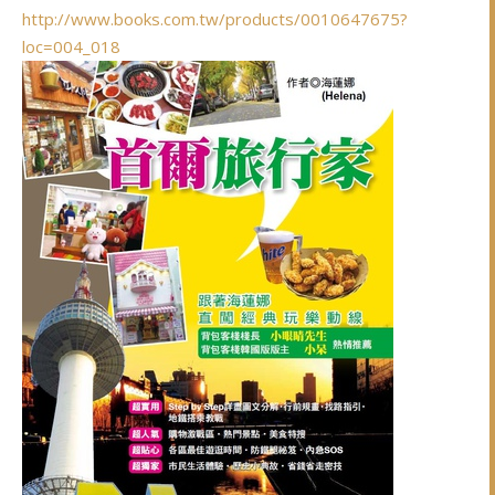
http://www.books.com.tw/products/0010647675?
loc=004_018