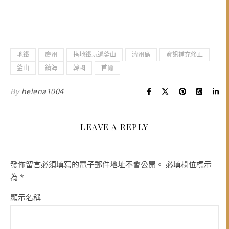
地鐵
慶州
搭地鐵玩遍釜山
濟州島
資訊補充修正
釜山
鎮海
韓國
首爾
By
helena1004
LEAVE A REPLY
發佈留言必須填寫的電子郵件地址不會公開。
必填欄位標示
為
*
顯示名稱