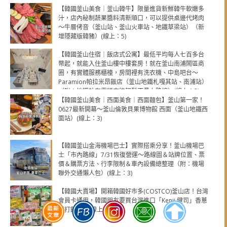
【韓國釜山美食｜釜山韓牛】限量進貨新鮮韓牛軟嫩多
汁，店內秘制蔬果醬料清新順口，可以提供桌邊代烤肉
～牛層侤音（釜山站、釜山火車站、地鐵草梁站）（新
增隱藏版韓豬）(線上：5)
【韓國釜山住宿｜飯店式公寓】最低平均每人七百多台
幣起，就能入住釜山樓中樓套房！就在釜山南浦鬧區商
圈，有實體服務櫃檯，房間裡有洗衣機、中島吧台～
Paramion帕拉米昂飯店（釜山地鐵札嘎其站、南浦站）
（附：地鐵站有電梯來往輕鬆不費力路線）(線上：3)
【韓國釜山美食｜西面美食｜西面麵包】釜山第一家！
0627最新開幕～釜山倫敦貝果博物館 西面（釜山地鐵西
面站）(線上：3)
【韓國釜山金海機場巴士】實際搭乘分享！釜山機場巴
士「市內路線」7/31恢復營運～路線圖＆站牌位置、票
價＆購票方法、行李限制＆車內設備總整理（附：機場
聯外交通懶人包）(線上：3)
【韓國大賣場】開箱韓國好市多(COSTCO)釜山店！台灣
會員卡通用，韓國朋友要買台灣進口「Kenji 健司」香蔥
蘇打餅乾！(線上：2)