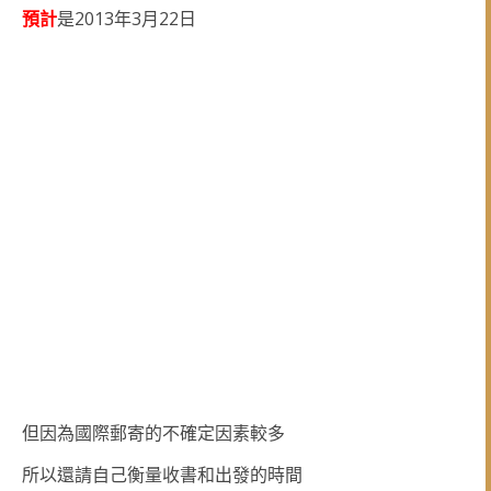
2013
3
22
預計
是
年
月
日
但因為國際郵寄的不確定因素較多
所以還請自己衡量收書和出發的時間