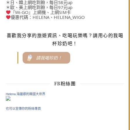
＊日、韓上網吃到飽，每日58元up
＊歐、美上網吃到飽，每日97元up
『Wi-GO』上網機、上網SIM卡
優惠代碼：HELENA、HELENA_WIGO
喜歡我分享的旅遊資訊、吃喝玩樂嗎？請用心的我喝
杯珍奶吧！
請我喝珍奶！
FB粉絲團
Helena.海蓮娜的韓國大世界
也可以宣傳你的粉絲專頁