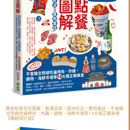
韓食點餐完全圖解：看懂菜單╳道地吃法╳實用會話，不會韓
文照樣吃遍烤肉、炸雞、鍋物、海鮮市場等14大類正韓美食
【暢銷增訂版】