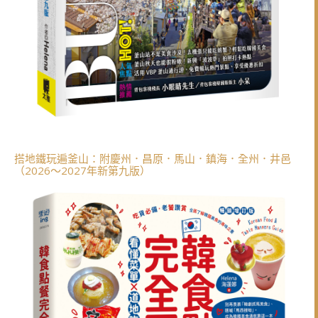
搭地鐵玩遍釜山：附慶州．昌原．馬山．鎮海．全州．井邑
（2026～2027年新第九版）