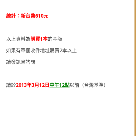
610
總計：新台幣
元
1
以上資料為
購買
本
的金額
2
如果有單個收件地址購買
本以上
請發訊息詢問
2013
3
12
12
請於
年
月
日
中午
點
以前（台灣基準）