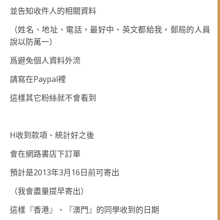
並告知收件人的相關資料
（姓名、地址、電話，最好中、英文都給我，郵局的人員
說以防萬一）
爲避免個人資料外流
Paypal
請寫在
裡
這樣其它粉絲就不會看到
H
收到款項、統計好之後
會在網路書店下訂單
2013
3
16
預計是
年
月
日前可寄出
（我會盡量提早寄出）
這樣『香港』、『澳門』的同學收到的日期