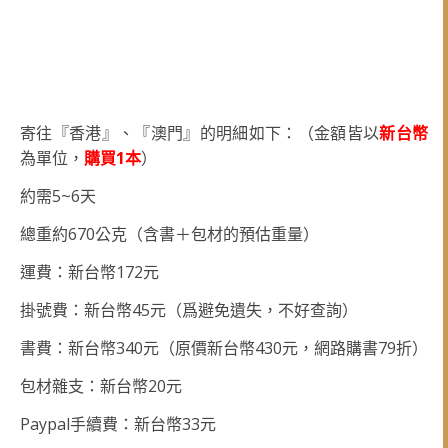
寄往『香港』、『澳門』的明細如下：（金額皆以
新台幣
1
為單位，
購買
本
）
5~6
約需
天
670
總重約
公克（含
書＋
包材的預估重量）
172
運費：新台幣
元
45
掛號費：新台幣
元（爲避免遺失，不好查詢）
340
430
79
書費：新台幣
元（原價新台幣
元，網路購書
折）
20
包材雜支：新台幣
元
Paypal
33
手續費：新台幣
元