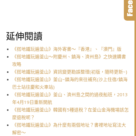
延伸閱讀
《搭地鐵玩遍釜山》海外寄書～『香港』、『澳門』版
《搭地鐵玩遍釜山～附慶州、鎮海、濟州島》之快速購書
攻略
《搭地鐵玩遍釜山》資訊變更勘誤整理(初版，隨時更新~)
《搭地鐵玩遍釜山》釜山~鎮海的來往補充(沙上住宿/鎮海
巴士站往慶和火車站)
《搭地鐵玩遍釜山》釜山、濟州島之間的過夜船班，2013
年4月19日重新開航
《搭地鐵玩遍釜山》韓國有5種退稅？在釜山金海機場該怎
麼退稅呢？
《搭地鐵玩遍釜山》為什麼有兩個地址？書裡地址寫法大
解密～