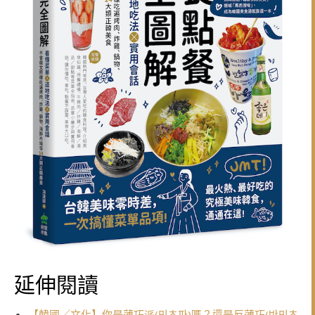
延伸閱讀
【韓國╱文化】你是薄巧派(민초파)嗎？還是反薄巧(반민초