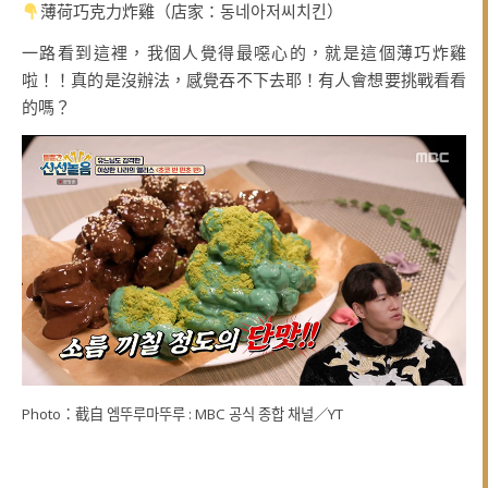
薄荷巧克力炸雞（店家：동네아저씨치킨）
一路看到這裡，我個人覺得最噁心的，就是這個薄巧炸雞
啦！！真的是沒辦法，感覺吞不下去耶！有人會想要挑戰看看
的嗎？
Photo：截自 엠뚜루마뚜루 : MBC 공식 종합 채널／YT