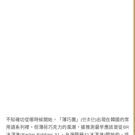
不知確切從哪時候開始，「薄巧團」(
민초단
)出現在韓國的常
用語系列裡，但薄荷巧克力的風潮，據推測最早應該是從BR
冰淇淋(Baskin Robbins 31
、台灣簡稱31冰淇淋)開始
的，這