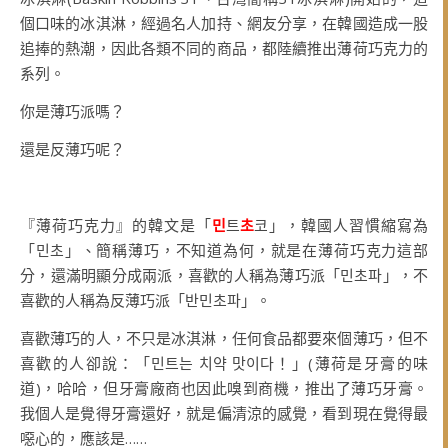
個口味的冰淇淋，經過名人加持、網友分享，在韓國造成一股
追捧的熱潮，因此各類不同的商品，都陸續推出薄荷巧克力的
系列。
你是薄巧派嗎？
還是反薄巧呢？
『薄荷巧克力』的韓文是「
민
트
초
코
」，韓國人習慣縮寫為
「
민초
」、簡稱薄巧，不知道為何，就是在薄荷巧克力這部
分，還滿明顯分成兩派，喜歡的人稱為薄巧派「
민초파
」，不
喜歡的人稱為反薄巧派「
반민초파
」。
喜歡薄巧的人，不只是冰淇淋，任何食品都要來個薄巧，但不
喜歡的人卻說：「
민트는
치약
맛이다
！」(薄荷是牙膏的味
道)，哈哈，但牙膏廠商也因此嗅到商機，推出了薄巧牙膏。
我個人是覺得
牙膏還好，就是偏清涼的感覺，看到現在
覺得最
噁心的，應該是……