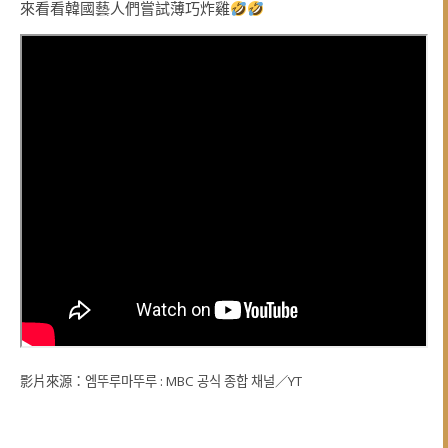
來看看韓國藝人們嘗試薄巧炸雞
影片來源：엠뚜루마뚜루 : MBC 공식 종합 채널／YT