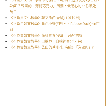
파)呢？韓國的「薄荷巧克力」風潮，最噁心的XX你敢吃
嗎？
《不負責文化教學》韓文節(한글날)(10月9日)
《不負責韓文教學》黃色小鴨(러버덕，RubberDuck)~in首
爾
《不負責韓文教學》花樣青春(꽃보다 청춘)語錄
《不負責韓文教學》自拍棒、自拍神器(셀카봉)
《不負責韓文教學》釜山的갈매기…海鷗&「海鷗肉」?