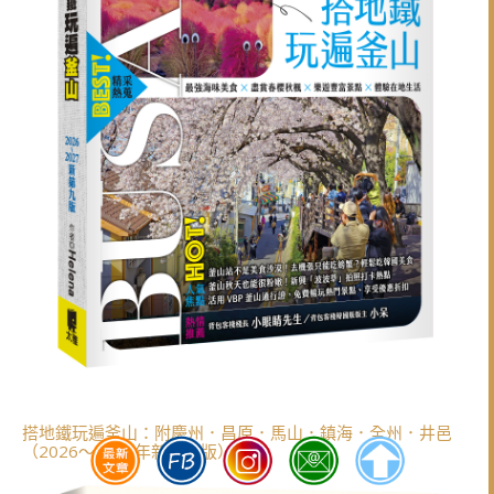
搭地鐵玩遍釜山：附慶州．昌原．馬山．鎮海．全州．井邑
（2026～2027年新第九版）