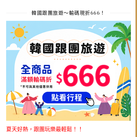
韓國跟團旅遊～輸碼現折666！
夏天好熱，跟團玩樂最輕鬆！！