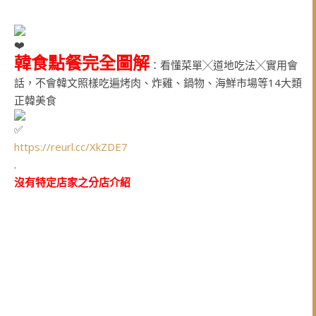
韓食點餐完全圖解
：看懂菜單╳道地吃法╳實用會
話，不會韓文照樣吃遍烤肉、炸雞、鍋物、海鮮市場等14大類
正韓美食
https://reurl.cc/XkZDE7
.
沒有特定店家之分店介紹