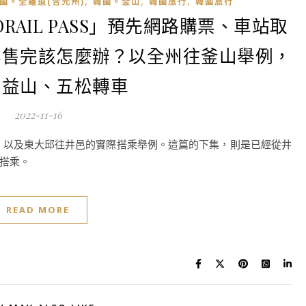
,
,
,
國。全羅道(含光州)
韓國。釜山
韓國旅行
韓國旅行
RAIL PASS」預先網路購票、車站取
票售完該怎麼辦？以全州往釜山舉例，
在益山、五松轉車
2022-11-16
換車票，以及東大邱往井邑的實際搭乘舉例。這篇的下集，則是已經從井
搭乘。
READ MORE