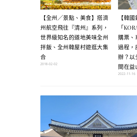
【全州╱景點、美食】搭濟
【韓國
州航空飛往『清州』系列，
「KOR
世界級知名的道地美味全州
購票、
拌飯、全州韓屋村遊逛大集
過程，
合
辦？以
2018-02-02
間在益
2022-11-16