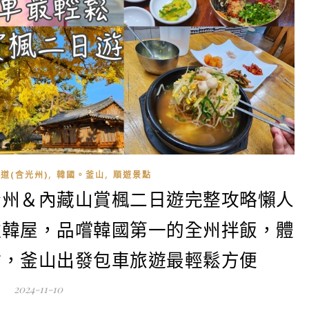
,
,
道(含光州)
韓國。釜山
順遊景點
全州＆內藏山賞楓二日遊完整攻略懶人
住韓屋，品嚐韓國第一的全州拌飯，體
站，釜山出發包車旅遊最輕鬆方便
2024-11-10