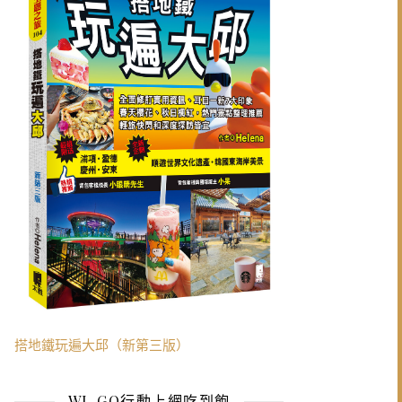
搭地鐵玩遍大邱（新第三版）
WI-GO行動上網吃到飽