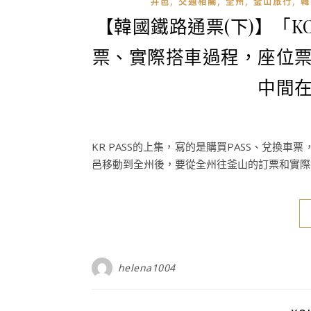
,
,
,
,
井邑
交通相關
全州
釜山旅行
韓
【韓國鐵路通票(下)】「KO
票、實際搭車過程，座位
中間
KR PASS的上集，寫的是購買PASS、兌
邑移動到全州後，要從全州往釜山的訂票和實際
helena1004