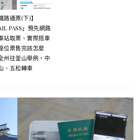
鐵路通票(下)】
AIL PASS」預先網路
車站取票、實際搭車
座位票售完該怎麼
全州往釜山舉例，中
山、五松轉車