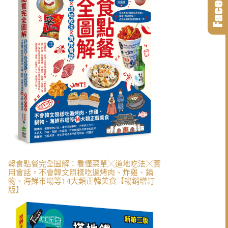
韓食點餐完全圖解：看懂菜單╳道地吃法╳實
用會話，不會韓文照樣吃遍烤肉、炸雞、鍋
物、海鮮市場等14大類正韓美食【暢銷增訂
版】