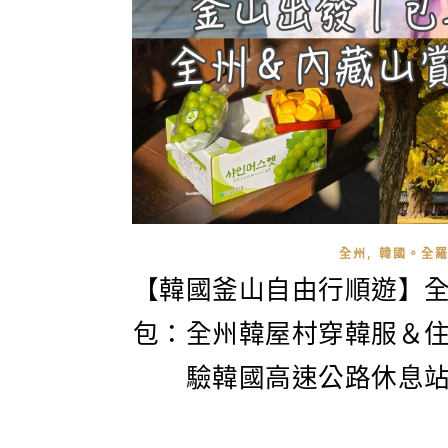
,
全州
韓國。全羅
【韓國釜山自由行順遊】
包：全州韓屋村穿韓服＆
驗韓國高速公路休息