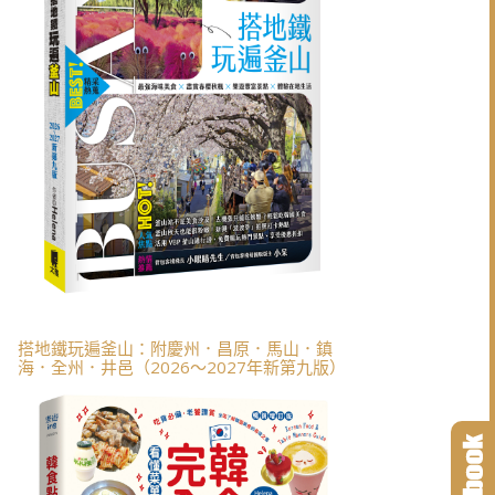
搭地鐵玩遍釜山：附慶州．昌原．馬山．鎮
海．全州．井邑（2026～2027年新第九版）