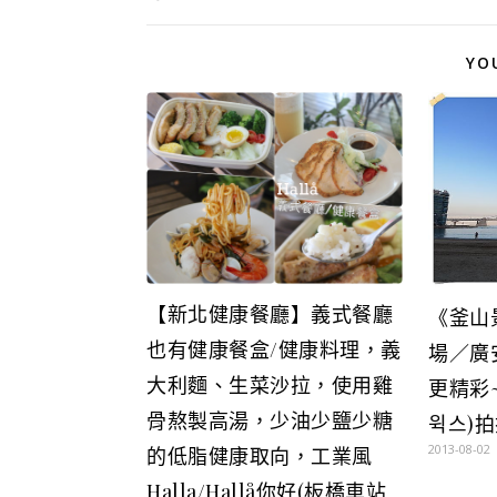
YO
【新北健康餐廳】義式餐廳
《釜山
也有健康餐盒/健康料理，義
場／廣
大利麵、生菜沙拉，使用雞
更精彩~
骨熬製高湯，少油少鹽少糖
윅스)
2013-08-02
的低脂健康取向，工業風
Halla/Hallå你好(板橋車站