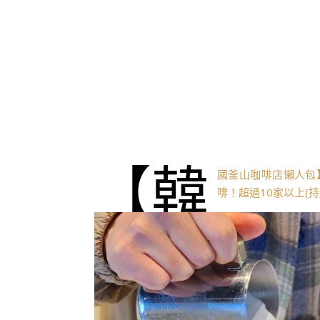
【韓
國釜山咖啡店懶人包
啡！超過10家以上(