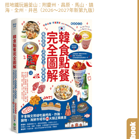
搭地鐵玩遍釜山：附慶州．昌原．馬山．鎮
海．全州．井邑（2026～2027年新第九版）