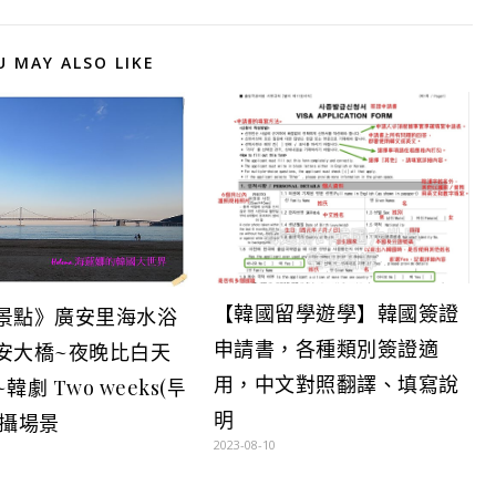
U MAY ALSO LIKE
【韓國留學遊學】韓國簽證
景點》廣安里海水浴
申請書，各種類別簽證適
安大橋~夜晚比白天
用，中文對照翻譯、填寫說
韓劇 Two weeks(투
明
拍攝場景
2023-08-10