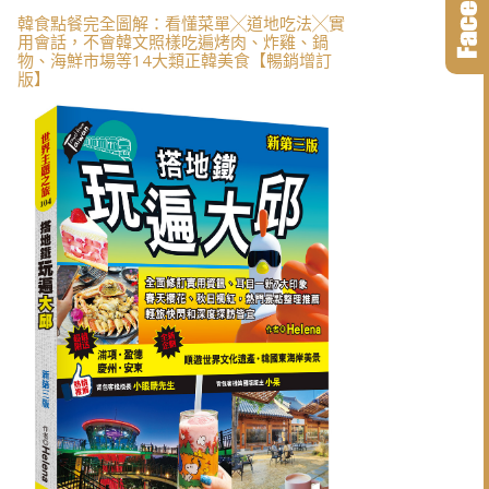
韓食點餐完全圖解：看懂菜單╳道地吃法╳實
用會話，不會韓文照樣吃遍烤肉、炸雞、鍋
物、海鮮市場等14大類正韓美食【暢銷增訂
版】