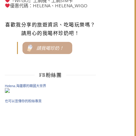
『Wi-GO』上網機、上網SIM卡
優惠代碼：HELENA、HELENA_WIGO
喜歡我分享的旅遊資訊、吃喝玩樂嗎？
請用心的我喝杯珍奶吧！
請我喝珍奶！
FB粉絲團
Helena.海蓮娜的韓國大世界
也可以宣傳你的粉絲專頁