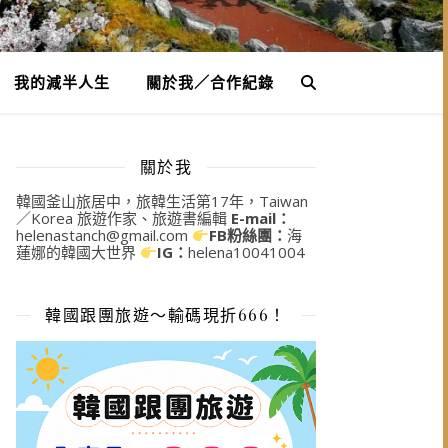
我的減半人生
關於我／合作紀錄
關於我
韓國釜山旅居中，旅韓生活第17年，Taiwan
／Korea 旅遊作家、旅遊書編輯
E-mail：
helenastanch@gmail.com
FB粉絲團：
海
蓮娜的韓國大世界
IG：
helena10041004
韓國跟團旅遊～輸碼現折666！