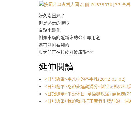
好久沒回來了
但是熟悉的環境
有點小變化
例如東廟附近新增的公車專用道
還有剛剛看到的
東大門正在拉皮打玻尿酸^^”
延伸閱讀
<日記隨筆>平凡中的不平凡(2012-03-02)
<日記隨筆>吃飽飽運動滿分~新堂洞辣炒年糕(20
<日記隨筆>半公休日~章魚麵疙瘩+蒸氣房(2012
<日記隨筆>我的韓國打工度假出發前的一個