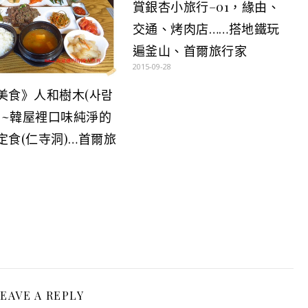
賞銀杏小旅行–01，緣由、
交通、烤肉店……搭地鐵玩
遍釜山、首爾旅行家
2015-09-28
美食》人和樹木(사람
무)~韓屋裡口味純淨的
定食(仁寺洞)…首爾旅
EAVE A REPLY