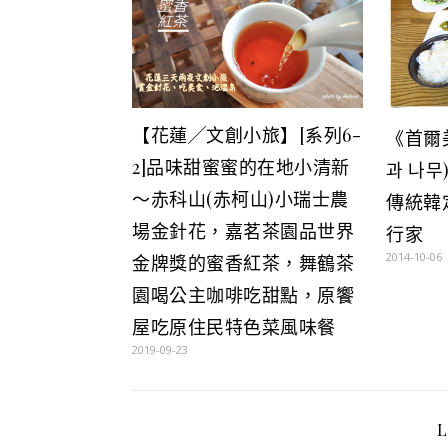
【花蓮╱文創小旅】[系列6-
《首爾
2]品味甜蜜蜜的在地小清新
과 나
～赤科山(赤柯山)小瑞士農
傳統韓
場金針花，嘉茗茶園品世界
行家
2014-10-06
金牌獎的蜜香紅茶，舞鶴茶
園喝公主咖啡吃甜點，原饗
屋吃原住民特色菜風味餐
2019-09-23
L