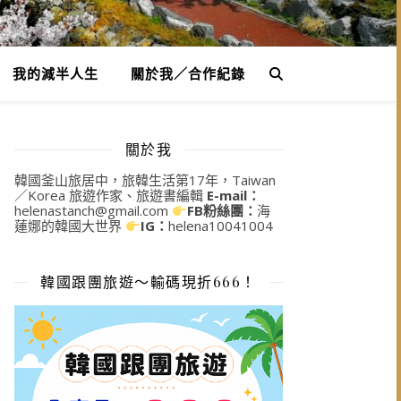
我的減半人生
關於我／合作紀錄
關於我
韓國釜山旅居中，旅韓生活第17年，Taiwan
／Korea 旅遊作家、旅遊書編輯
E-mail：
helenastanch@gmail.com
FB粉絲團：
海
蓮娜的韓國大世界
IG：
helena10041004
韓國跟團旅遊～輸碼現折666！