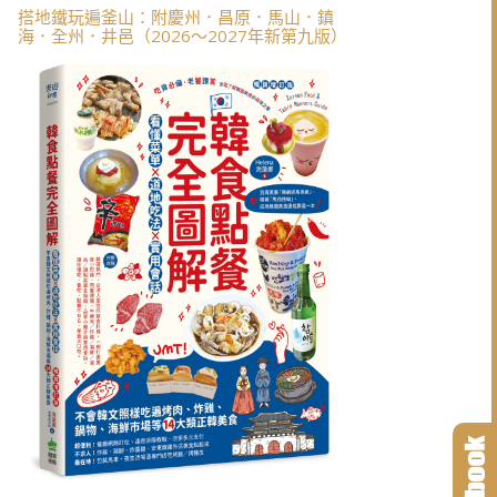
搭地鐵玩遍釜山：附慶州．昌原．馬山．鎮
海．全州．井邑（2026～2027年新第九版）