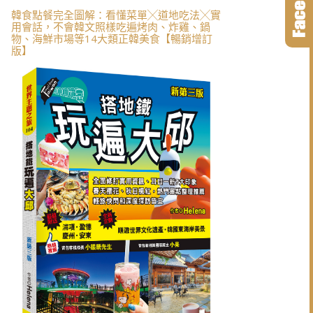
韓食點餐完全圖解：看懂菜單╳道地吃法╳實
用會話，不會韓文照樣吃遍烤肉、炸雞、鍋
物、海鮮市場等14大類正韓美食【暢銷增訂
版】