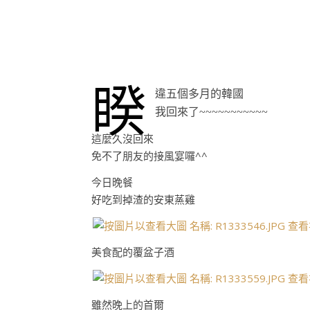
睽
違五個多月的韓國
我回來了~~~~~~~~~~~
這麼久沒回來
免不了朋友的接風宴囉^^
今日晚餐
好吃到掉渣的安東蒸雞
美食配的覆盆子酒
雖然晚上的首爾