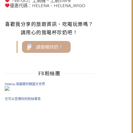
『Wi-GO』上網機、上網SIM卡
優惠代碼：HELENA、HELENA_WIGO
喜歡我分享的旅遊資訊、吃喝玩樂嗎？
請用心的我喝杯珍奶吧！
請我喝珍奶！
FB粉絲團
Helena.海蓮娜的韓國大世界
也可以宣傳你的粉絲專頁