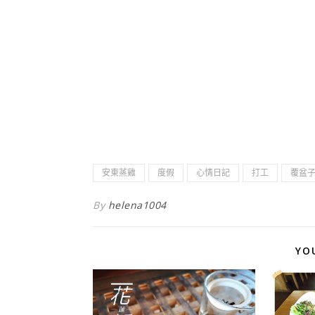
安東蒸雞
度假
心情日記
打工
覆盆
By
helena1004
YO